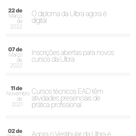
22 de
O diploma da Ulbra agora é
Março
digital
de
2022
07 de
Inscrições abertas para novos
Março
cursos da Ulbra
de
2022
11 de
Cursos técnicos EAD têm
Novembro
atividades presenciais de
de
prática profissional
2021
02 de
Agora o Vestibular da Ulbra é