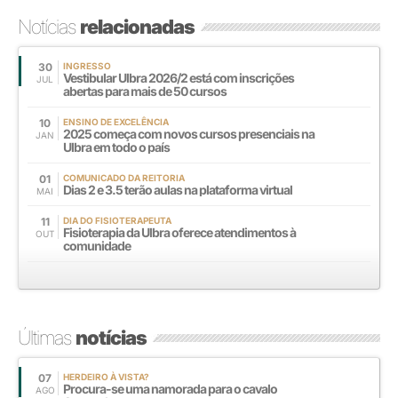
Notícias
relacionadas
30
INGRESSO
Vestibular Ulbra 2026/2 está com inscrições
JUL
abertas para mais de 50 cursos
10
ENSINO DE EXCELÊNCIA
2025 começa com novos cursos presenciais na
JAN
Ulbra em todo o país
01
COMUNICADO DA REITORIA
Dias 2 e 3.5 terão aulas na plataforma virtual
MAI
11
DIA DO FISIOTERAPEUTA
Fisioterapia da Ulbra oferece atendimentos à
OUT
comunidade
Últimas
notícias
07
HERDEIRO À VISTA?
Procura-se uma namorada para o cavalo
AGO