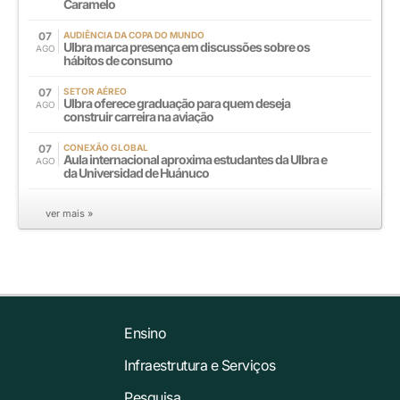
Caramelo
07
AUDIÊNCIA DA COPA DO MUNDO
Ulbra marca presença em discussões sobre os
AGO
hábitos de consumo
07
SETOR AÉREO
Ulbra oferece graduação para quem deseja
AGO
construir carreira na aviação
07
CONEXÃO GLOBAL
Aula internacional aproxima estudantes da Ulbra e
AGO
da Universidad de Huánuco
ver mais »
Ensino
Infraestrutura e Serviços
Pesquisa