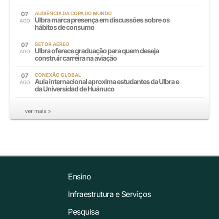
07
AUDIÊNCIA DA COPA DO MUNDO
Ulbra marca presença em discussões sobre os
AGO
hábitos de consumo
07
SETOR AÉREO
Ulbra oferece graduação para quem deseja
AGO
construir carreira na aviação
07
CONEXÃO GLOBAL
Aula internacional aproxima estudantes da Ulbra e
AGO
da Universidad de Huánuco
ver mais »
Ensino
Infraestrutura e Serviços
Pesquisa