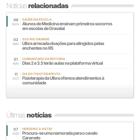
Notícias
relacionadas
06
SAÚDE NA ESCOLA
Alunos de Medicina ensinam primeiros socorros
NOV
em escolas de Gravataí
02
SOS RIO GRANDE
Ulbra arrecada doações para atingidos pelas
MAI
enchentes no RS
01
COMUNICADO DA REITORIA
Dias 2 e 3.5 terão aulas na plataforma virtual
MAI
11
DIA DO FISIOTERAPEUTA
Fisioterapia da Ulbra oferece atendimentos à
OUT
comunidade
Últimas
notícias
07
HERDEIRO À VISTA?
Procura-se uma namorada para o cavalo
AGO
Caramelo