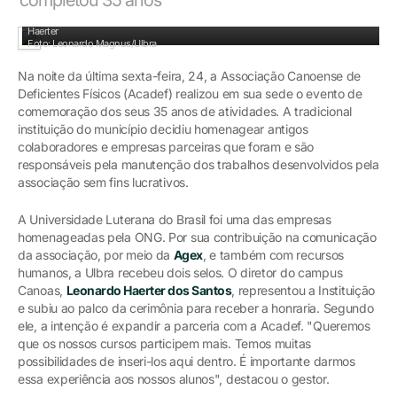
Alexandre Berton, prof. Míria Elisabete Bairros de Camargo e o diretor Leonardo
Haerter
Foto: Leonardo Magnus/Ulbra
Na noite da última sexta-feira, 24, a Associação Canoense de
Deficientes Físicos (Acadef) realizou em sua sede o evento de
comemoração dos seus 35 anos de atividades. A tradicional
instituição do município decidiu homenagear antigos
colaboradores e empresas parceiras que foram e são
responsáveis pela manutenção dos trabalhos desenvolvidos pela
associação sem fins lucrativos.
A Universidade Luterana do Brasil foi uma das empresas
homenageadas pela ONG. Por sua contribuição na comunicação
da associação, por meio da
Agex
, e também com recursos
humanos, a Ulbra recebeu dois selos. O diretor do campus
Canoas,
Leonardo Haerter dos Santos
, representou a Instituição
e subiu ao palco da cerimônia para receber a honraria. Segundo
ele, a intenção é expandir a parceria com a Acadef. "Queremos
que os nossos cursos participem mais. Temos muitas
possibilidades de inseri-los aqui dentro. É importante darmos
essa experiência aos nossos alunos", destacou o gestor.