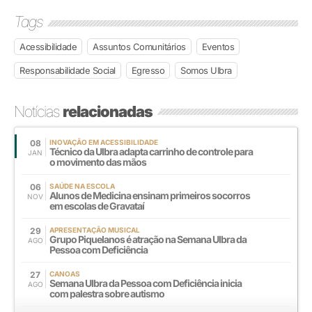
Tags
Acessibilidade
Assuntos Comunitários
Eventos
Responsabilidade Social
Egresso
Somos Ulbra
Notícias
relacionadas
08
INOVAÇÃO EM ACESSIBILIDADE
Técnico da Ulbra adapta carrinho de controle para
JAN
o movimento das mãos
06
SAÚDE NA ESCOLA
Alunos de Medicina ensinam primeiros socorros
NOV
em escolas de Gravataí
29
APRESENTAÇÃO MUSICAL
Grupo Piquelanos é atração na Semana Ulbra da
AGO
Pessoa com Deficiência
27
CANOAS
Semana Ulbra da Pessoa com Deficiência inicia
AGO
com palestra sobre autismo