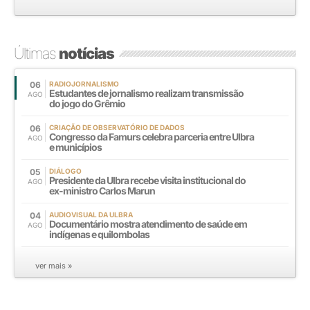
Últimas
notícias
06
RADIOJORNALISMO
Estudantes de jornalismo realizam transmissão
AGO
do jogo do Grêmio
06
CRIAÇÃO DE OBSERVATÓRIO DE DADOS
Congresso da Famurs celebra parceria entre Ulbra
AGO
e municípios
05
DIÁLOGO
Presidente da Ulbra recebe visita institucional do
AGO
ex-ministro Carlos Marun
04
AUDIOVISUAL DA ULBRA
Documentário mostra atendimento de saúde em
AGO
indígenas e quilombolas
ver mais »