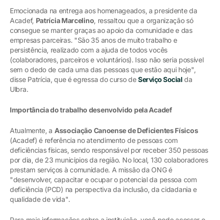
Emocionada na entrega aos homenageados, a presidente da
Acadef,
Patrícia Marcelino
, ressaltou que a organização só
consegue se manter graças ao apoio da comunidade e das
empresas parceiras. "São 35 anos de muito trabalho e
persistência, realizado com a ajuda de todos vocês
(colaboradores, parceiros e voluntários). Isso não seria possível
sem o dedo de cada uma das pessoas que estão aqui hoje",
disse Patrícia, que é egressa do curso de
Serviço Social
da
Ulbra.
Importância do trabalho desenvolvido pela Acadef
Atualmente, a
Associação Canoense de Deficientes Físicos
(Acadef) é referência no atendimento de pessoas com
deficiências físicas, sendo responsável por receber 350 pessoas
por dia, de 23 municípios da região. No local, 130 colaboradores
prestam serviços à comunidade. A missão da ONG é
"desenvolver, capacitar e ocupar o potencial da pessoa com
deficiência (PCD) na perspectiva da inclusão, da cidadania e
qualidade de vida".
Para mais informações sobre a instituição, você pode acessar o