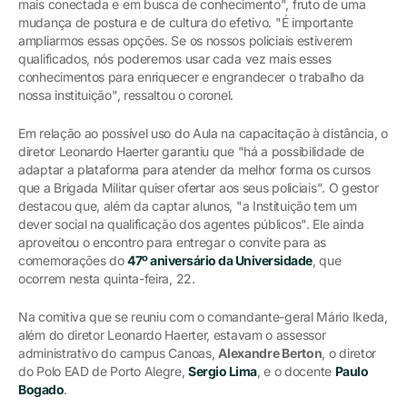
mais conectada e em busca de conhecimento", fruto de uma
mudança de postura e de cultura do efetivo. "É importante
ampliarmos essas opções. Se os nossos policiais estiverem
qualificados, nós poderemos usar cada vez mais esses
conhecimentos para enriquecer e engrandecer o trabalho da
nossa instituição", ressaltou o coronel.
Em relação ao possível uso do Aula na capacitação à distância, o
diretor Leonardo Haerter garantiu que "há a possibilidade de
adaptar a plataforma para atender da melhor forma os cursos
que a Brigada Militar quiser ofertar aos seus policiais". O gestor
destacou que, além da captar alunos, "a Instituição tem um
dever social na qualificação dos agentes públicos". Ele ainda
aproveitou o encontro para entregar o convite para as
comemorações do
47º aniversário da Universidade
, que
ocorrem nesta quinta-feira, 22.
Na comitiva que se reuniu com o comandante-geral Mário Ikeda,
além do diretor Leonardo Haerter, estavam o assessor
administrativo do campus Canoas,
Alexandre Berton
, o diretor
do Polo EAD de Porto Alegre,
Sergio Lima
, e o docente
Paulo
Bogado
.