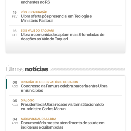
enchentes no RS
19
PÓS-GRADUAÇÃO
Ulbra oferta pós presencial em Teologia e
FEV
Ministério Pastoral
16
SOS VALE DO TAQUARI
Ulbra e comunidade captam mais 6 toneladas de
SET
doações ao Vale do Taquari
Últimas
notícias
06
CRIAÇÃO DE OBSERVATÓRIO DE DADOS
Congresso da Famurs celebra parceria entre Ulbra
AGO
e municípios
05
DIÁLOGO
Presidente da Ulbra recebe visita institucional do
AGO
ex-ministro Carlos Marun
04
AUDIOVISUAL DA ULBRA
Documentário mostra atendimento de saúde em
AGO
indígenas e quilombolas