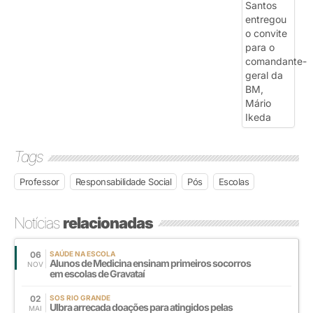
Tags
Professor
Responsabilidade Social
Pós
Escolas
Notícias
relacionadas
06
SAÚDE NA ESCOLA
Alunos de Medicina ensinam primeiros socorros
NOV
em escolas de Gravataí
02
SOS RIO GRANDE
Ulbra arrecada doações para atingidos pelas
MAI