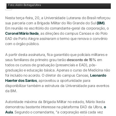
O convênio foi assinado na tarde desta terça-feira, 20
Foto: Aldrin Bottega/Ulbra
Nesta terça-feira, 20, a Universidade Luterana do Brasil reforçou
sua parceria com a Brigada Militar do Rio Grande do Sul
(BM)
.
Em reunião no escritório do comandante-geral da corporação, o
Coronel Mário Ikeda
, as direções do campus Canoas e do Polo
EAD de Porto Alegre assinaram o termo que renova o convênio
com o órgão público.
A partir desta assinatura, fica garantido que policiais militares e
seus familiares de primeiro grau terão
desconto de 15%
em
todos os cursos de graduação (presenciais e EAD), pós-
graduação e educação básica. Apenas o curso de Medicina não
foi incluído no acordo. O diretor do campus Canoas,
Leonardo
Haerter dos Santos
, aproveitou a oportunidade para
disponibilizar também a estrutura da Universidade para eventos
da BM.
Autoridade máxima da Brigada Militar no estado, Mário Ikeda
demonstrou bastante interesse na plataforma EAD da Ulbra,
o
Aula
. Segundo o comandante, "a corporação está cada vez