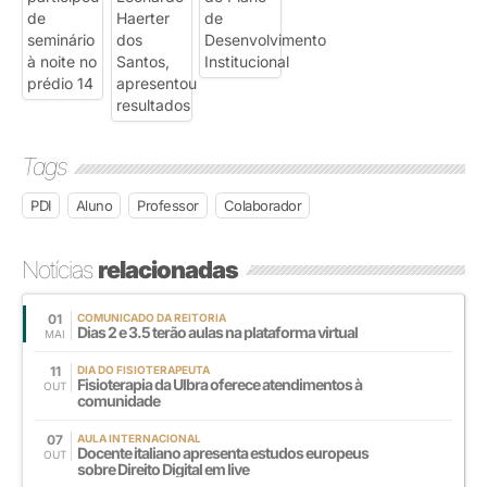
Tags
PDI
Aluno
Professor
Colaborador
Notícias
relacionadas
01
COMUNICADO DA REITORIA
Dias 2 e 3.5 terão aulas na plataforma virtual
MAI
11
DIA DO FISIOTERAPEUTA
Fisioterapia da Ulbra oferece atendimentos à
OUT
comunidade
07
AULA INTERNACIONAL
Docente italiano apresenta estudos europeus
OUT
sobre Direito Digital em live