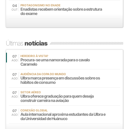
04
PROTAGONISMO NO ENADE
Enadistas recebem orientação sobre a estrutura
OUT
do exame
Últimas
notícias
07
HERDEIRO À VISTA?
Procura-se uma namorada para o cavalo
AGO
Caramelo
07
AUDIÊNCIA DA COPA DO MUNDO
Ulbra marca presença em discussões sobre os
AGO
hábitos de consumo
07
SETOR AÉREO
Ulbra oferece graduação para quem deseja
AGO
construir carreira na aviação
07
CONEXÃO GLOBAL
Aula internacional aproxima estudantes da Ulbra e
AGO
da Universidad de Huánuco