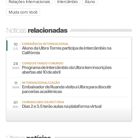
Relações Internacionais
Intercâmbio
Aluno
Muda com Você
Notícias
relacionadas
10
EXPERIÊNCIA INTERNACIONAL
Aluno da Ulbra Torres participa de intercâmbio na
JUL
Califórnia
28
CONQUISTANDO O MUNDO
Programa de Intercâmbio da Ulbra tem inscrições
MAR
abertas até 10 de abril
11
INTERNACIONALIZAÇÃO
Embaixador de Ruanda visita a Ulbra para discutir
MAR
parcerias acadêmicas
01
COMUNICADO DA REITORIA
Dias 2 e 3.5 terão aulas na plataforma virtual
MAI
Últimas
notícias