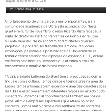
Projetos como exposições e palestras fizeram parte da pauta do encontro
Foto: Adriana Marques / Ulbra
O fortalecimento de uma parceria muito importante para a
comunidade acadêmica da Ulbra está acontecendo. Nesta
quarta-feira, 13 de novembro, o reitor Ricardo Rieth recebeu a
visita do diretor do Instituto Cervantes de Porto Alegre José
Vicente Ballester. Neste encontro, foram citados diversos
projetos que poderão ser trabalhados em conjunto, como
exposições, palestras e a possibilidade da Universidade se
tornar o centro emissor dos diplomas de espanhol DELE, exame
conferido pelo Instituto Cervantes que atestam o grau de
competência e domínio do idioma espanhol.
"A Universidade Luterana do Brasil tem a preocupação com a
língua e com a cultura. Temos cursos e licenciaturas na área de
Letras, temos a formação em espanhol e uma das características
da Ulbra é estar presente em diferentes regiões do estado, tudo
conectado. Podemos criar oportunidades também em nossos
polos, além de empresas espanholas que atuam no nosso
contexto. Somos muito gratos e nos sentimos muito honrados
com o interesse de parceria com o Instituto Cervantes", afirmou