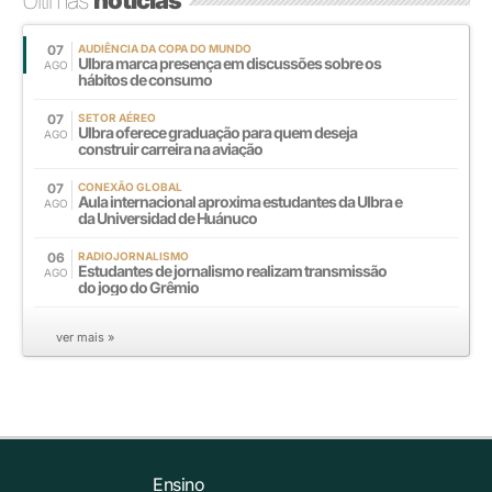
07
AUDIÊNCIA DA COPA DO MUNDO
Ulbra marca presença em discussões sobre os
AGO
hábitos de consumo
07
SETOR AÉREO
Ulbra oferece graduação para quem deseja
AGO
construir carreira na aviação
07
CONEXÃO GLOBAL
Aula internacional aproxima estudantes da Ulbra e
AGO
da Universidad de Huánuco
06
RADIOJORNALISMO
Estudantes de jornalismo realizam transmissão
AGO
do jogo do Grêmio
ver mais »
Ensino