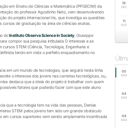
19
ação em Ensino de Ciências e Matemática (PPGECIM) da
DEZ
ientação do professor Agostinho Neto, vem desenvolvendo
ão do projeto internacional Iris, que investiga as questões
11
s cursos de graduação na área de ciências exatas.
OUT
no do
Instituto Observa Science in Society
, Giuseppe
 para compor sua pesquisa intitulada O interesse e as
 cursos STEM (Ciência, Tecnologia, Engenharia e
 definida tendo em vista o perfeito enquadramento no
Últi
ncia em um mundo de tecnologias, que seguirá nesta linha
05
ste o interesse dos jovens nas carreiras tecnológicas, ou,
AGO
Denise destaca que a ideia do projeto é trabalhar com quem
 possíveis fatores que poderão fazer com que este aluno
04
AGO
ncia que a tecnologia tem na vida das pessoas, Denise
arreiras STEM pelos jovens tem sido um grande obstáculo
04
ção em cursos superiores vem sendo amplamente incentivada
AGO