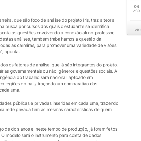
04
AGO
eira, que são foco de análise do projeto Iris, traz a teoria
a busca por cursos dos quais o estudante se identifica
ver
aponta as questões envolvendo a conexão aluno-professor,
destas análises, também trabalhamos a questão da
odas as carreiras, para promover uma variedade de visões
", aponta.
dos os fatores de análise, que já são integrantes do projeto,
árias governamentais ou não, gêneros e questões sociais. A
ngência do trabalho será nacional, aplicado em
nco regiões do país, traçando um comparativo das
 cada uma.
idades públicas e privadas inseridas em cada uma, trazendo
ma rede privada tem as mesmas características de quem
o de dois anos e, neste tempo de produção, já foram feitos
. O modelo será o instrumento para coleta de dados