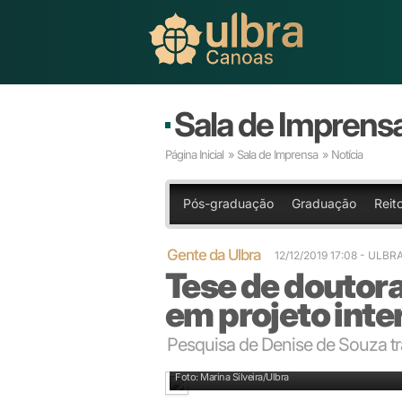
Sala de Imprens
Página Inicial
»
Sala de Imprensa
» Notícia
Pós-graduação
Graduação
Reito
Gente da Ulbra
12/12/2019 17:08
- ULBR
Tese de doutor
em projeto int
Pesquisa de Denise de Souza tra
Doutoranda Denise Santos de Souza
Foto: Marina Silveira/Ulbra