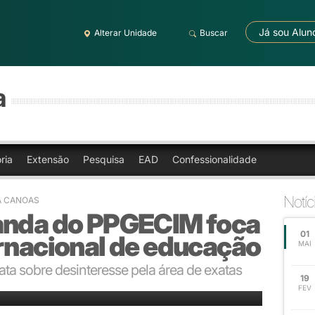
Já sou Alun
Alterar Unidade
Buscar
a
ria
Extensão
Pesquisa
EAD
Confessionalidade
Notíc
A CANOAS
anda do PPGECIM foca
01
ernacional de educação
MAI
ta sobre desinteresse pela área de exatas
19
FEV