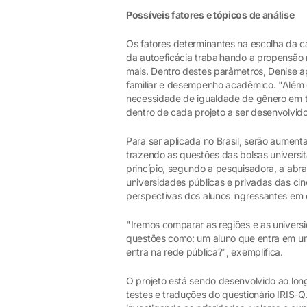
Possíveis fatores e tópicos de análise
Os fatores determinantes na escolha da carr
da autoeficácia trabalhando a propensão n
mais. Dentro destes parâmetros, Denise 
familiar e desempenho acadêmico. "Além 
necessidade de igualdade de gênero em t
dentro de cada projeto a ser desenvolvido
Para ser aplicada no Brasil, serão aumenta
trazendo as questões das bolsas universit
princípio, segundo a pesquisadora, a abra
universidades públicas e privadas das ci
perspectivas dos alunos ingressantes em
"Iremos comparar as regiões e as univers
questões como: um aluno que entra em u
entra na rede pública?", exemplifica.
O projeto está sendo desenvolvido ao long
testes e traduções do questionário IRIS-Q