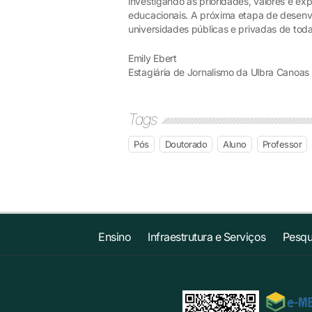
investigando as prioridades, valores e ex
educacionais. A próxima etapa de desenv
universidades públicas e privadas de tod
Emily Ebert
Estagiária de Jornalismo da Ulbra Canoas
Tags
Pós
Doutorado
Aluno
Professor
Ensino
Infraestrutura e Serviços
Pesqu