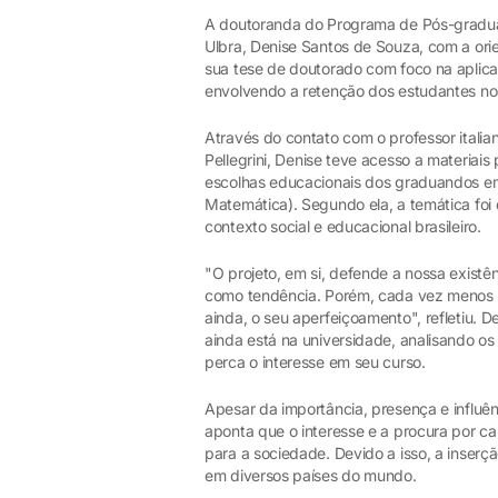
A doutoranda do Programa de Pós-gradu
Ulbra, Denise Santos de Souza, com a or
sua tese de doutorado com foco na aplicaç
envolvendo a retenção dos estudantes no
Através do contato com o professor italia
Pellegrini, Denise teve acesso a materiais
escolhas educacionais dos graduandos em
Matemática). Segundo ela, a temática foi
contexto social e educacional brasileiro.
"O projeto, em si, defende a nossa existê
como tendência. Porém, cada vez menos exi
ainda, o seu aperfeiçoamento", refletiu. 
ainda está na universidade, analisando os
perca o interesse em seu curso.
Apesar da importância, presença e influê
aponta que o interesse e a procura por c
para a sociedade. Devido a isso, a inser
em diversos países do mundo.