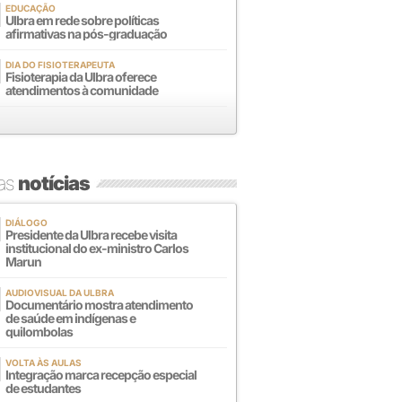
EDUCAÇÃO
Ulbra em rede sobre políticas
afirmativas na pós-graduação
DIA DO FISIOTERAPEUTA
Fisioterapia da Ulbra oferece
atendimentos à comunidade
mas
notícias
DIÁLOGO
Presidente da Ulbra recebe visita
institucional do ex-ministro Carlos
Marun
AUDIOVISUAL DA ULBRA
Documentário mostra atendimento
de saúde em indígenas e
quilombolas
VOLTA ÀS AULAS
Integração marca recepção especial
de estudantes