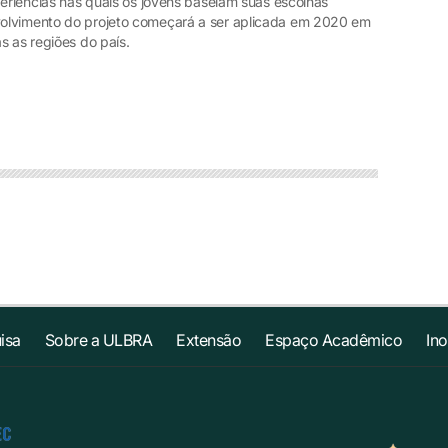
periências nas quais os jovens baseiam suas escolhas
olvimento do projeto começará a ser aplicada em 2020 em
as as regiões do país.
isa
Sobre a ULBRA
Extensão
Espaço Acadêmico
In