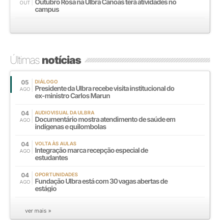
Outubro Rosa na Ulbra Canoas terá atividades no
OUT
campus
Últimas
notícias
05
DIÁLOGO
Presidente da Ulbra recebe visita institucional do
AGO
ex-ministro Carlos Marun
04
AUDIOVISUAL DA ULBRA
Documentário mostra atendimento de saúde em
AGO
indígenas e quilombolas
04
VOLTA ÀS AULAS
Integração marca recepção especial de
AGO
estudantes
04
OPORTUNIDADES
Fundação Ulbra está com 30 vagas abertas de
AGO
estágio
ver mais »