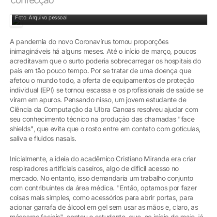
Cristiano Miranda é estudante de Ciência da Computação
Foto: Arquivo pessoal
A pandemia do novo Coronavírus tomou proporções
inimagináveis há alguns meses. Até o início de março, poucos
acreditavam que o surto poderia sobrecarregar os hospitais do
país em tão pouco tempo. Por se tratar de uma doença que
afetou o mundo todo, a oferta de equipamentos de proteção
individual (EPI) se tornou escassa e os profissionais de saúde se
viram em apuros. Pensando nisso, um jovem estudante de
Ciência da Computação da Ulbra Canoas resolveu ajudar com
seu conhecimento técnico na produção das chamadas "face
shields", que evita que o rosto entre em contato com gotículas,
saliva e fluidos nasais.
Inicialmente, a ideia do acadêmico Cristiano Miranda era criar
respiradores artificiais caseiros, algo de difícil acesso no
mercado. No entanto, isso demandaria um trabalho conjunto
com contribuintes da área médica. "Então, optamos por fazer
coisas mais simples, como acessórios para abrir portas, para
acionar garrafa de álcool em gel sem usar as mãos e, claro, as
máscaras faciais", contou o estudante, que, no início de maio, já