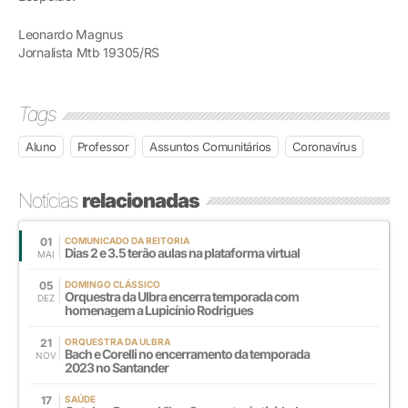
Leonardo Magnus
Jornalista Mtb 19305/RS
Tags
Aluno
Professor
Assuntos Comunitários
Coronavírus
Notícias
relacionadas
01
COMUNICADO DA REITORIA
Dias 2 e 3.5 terão aulas na plataforma virtual
MAI
05
DOMINGO CLÁSSICO
Orquestra da Ulbra encerra temporada com
DEZ
homenagem a Lupicínio Rodrigues
21
ORQUESTRA DA ULBRA
Bach e Corelli no encerramento da temporada
NOV
2023 no Santander
17
SAÚDE