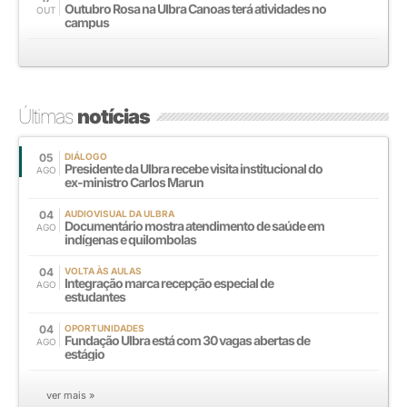
Outubro Rosa na Ulbra Canoas terá atividades no
OUT
campus
Últimas
notícias
05
DIÁLOGO
Presidente da Ulbra recebe visita institucional do
AGO
ex-ministro Carlos Marun
04
AUDIOVISUAL DA ULBRA
Documentário mostra atendimento de saúde em
AGO
indígenas e quilombolas
04
VOLTA ÀS AULAS
Integração marca recepção especial de
AGO
estudantes
04
OPORTUNIDADES
Fundação Ulbra está com 30 vagas abertas de
AGO
estágio
ver mais »