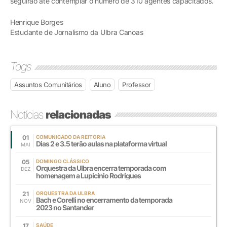
seguirão até contemplar o número de 310 agentes capacitados.
Henrique Borges
Estudante de Jornalismo da Ulbra Canoas
Tags
Assuntos Comunitários
Aluno
Professor
Notícias
relacionadas
01
COMUNICADO DA REITORIA
Dias 2 e 3.5 terão aulas na plataforma virtual
MAI
05
DOMINGO CLÁSSICO
Orquestra da Ulbra encerra temporada com
DEZ
homenagem a Lupicínio Rodrigues
21
ORQUESTRA DA ULBRA
Bach e Corelli no encerramento da temporada
NOV
2023 no Santander
17
SAÚDE