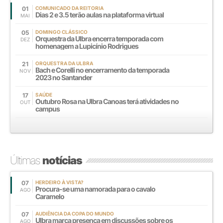
01
COMUNICADO DA REITORIA
Dias 2 e 3.5 terão aulas na plataforma virtual
MAI
05
DOMINGO CLÁSSICO
Orquestra da Ulbra encerra temporada com
DEZ
homenagem a Lupicínio Rodrigues
21
ORQUESTRA DA ULBRA
Bach e Corelli no encerramento da temporada
NOV
2023 no Santander
17
SAÚDE
Outubro Rosa na Ulbra Canoas terá atividades no
OUT
campus
Últimas
notícias
07
HERDEIRO À VISTA?
Procura-se uma namorada para o cavalo
AGO
Caramelo
07
AUDIÊNCIA DA COPA DO MUNDO
Ulbra marca presença em discussões sobre os
AGO