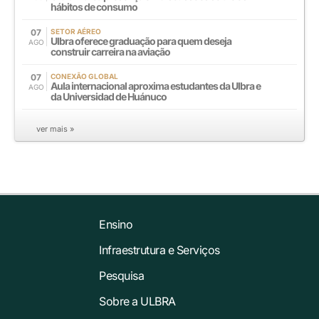
hábitos de consumo
07
SETOR AÉREO
Ulbra oferece graduação para quem deseja
AGO
construir carreira na aviação
07
CONEXÃO GLOBAL
Aula internacional aproxima estudantes da Ulbra e
AGO
da Universidad de Huánuco
ver mais »
Ensino
Infraestrutura e Serviços
Pesquisa
Sobre a ULBRA