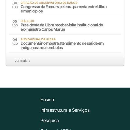
06
CRIAÇÃO DE OBSERVATÓRIO DE DADOS
Congresso da Famurs celebra parceria entre Ulbra
AGO
e municípios
05
DIÁLOGO
Presidente da Ulbra recebe visita institucional do
AGO
ex-ministro Carlos Marun
04
AUDIOVISUAL DA ULBRA
Documentário mostra atendimento de saúde em
AGO
indígenas e quilombolas
ver mais »
Ensino
Infraestrutura e Serviços
Pesquisa