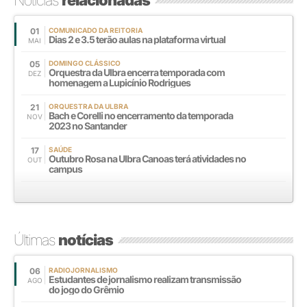
01
COMUNICADO DA REITORIA
Dias 2 e 3.5 terão aulas na plataforma virtual
MAI
05
DOMINGO CLÁSSICO
Orquestra da Ulbra encerra temporada com
DEZ
homenagem a Lupicínio Rodrigues
21
ORQUESTRA DA ULBRA
Bach e Corelli no encerramento da temporada
NOV
2023 no Santander
17
SAÚDE
Outubro Rosa na Ulbra Canoas terá atividades no
OUT
campus
Últimas
notícias
06
RADIOJORNALISMO
Estudantes de jornalismo realizam transmissão
AGO
do jogo do Grêmio