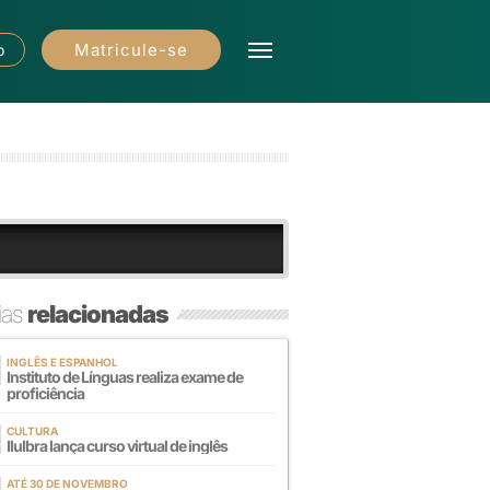
Matricule-se
o
ias
relacionadas
INGLÊS E ESPANHOL
Instituto de Línguas realiza exame de
proficiência
CULTURA
Ilulbra lança curso virtual de inglês
ATÉ 30 DE NOVEMBRO