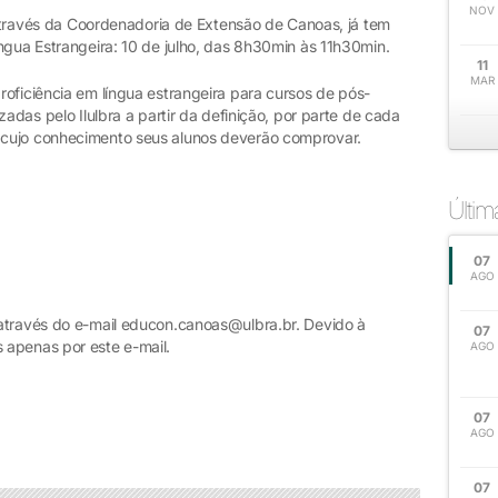
NOV
, através da Coordenadoria de Extensão de Canoas, já tem
ngua Estrangeira: 10 de julho, das 8h30min às 11h30min.
11
MAR
oficiência em língua estrangeira para cursos de pós-
zadas pelo Ilulbra a partir da definição, por parte de cada
cujo conhecimento seus alunos deverão comprovar.
Últi
07
AGO
através do e-mail educon.canoas@ulbra.br. Devido à
07
 apenas por este e-mail.
AGO
07
AGO
07