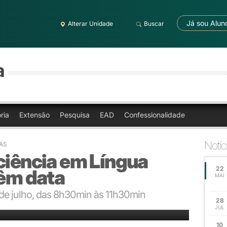
Já sou Alun
Alterar Unidade
Buscar
a
ria
Extensão
Pesquisa
EAD
Confessionalidade
Notíc
AS
ciência em Língua
22
têm data
MAI
de julho, das 8h30min às 11h30min
28
JUL
10