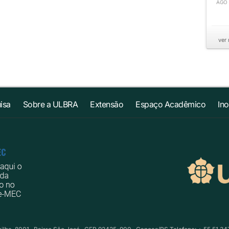
AGO
ver
isa
Sobre a ULBRA
Extensão
Espaço Acadêmico
In