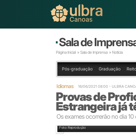
Sala de Imprens
Página Inicial
»
Sala de Imprensa
» Notícia
Pós-graduação
Graduação
Reito
Idiomas
16/06/2021 08:00
- ULBRA CANO
Provas de Profi
Estrangeira já 
Os exames ocorrerão no dia 10 
Foto: Reprodução