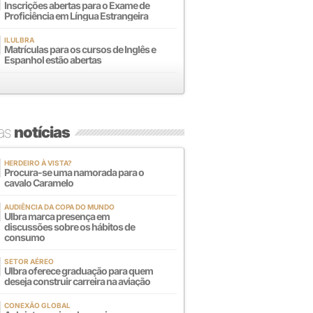
Inscrições abertas para o Exame de
Proficiência em Língua Estrangeira
ILULBRA
Matrículas para os cursos de Inglês e
Espanhol estão abertas
mas
notícias
HERDEIRO À VISTA?
Procura-se uma namorada para o
cavalo Caramelo
AUDIÊNCIA DA COPA DO MUNDO
Ulbra marca presença em
discussões sobre os hábitos de
consumo
SETOR AÉREO
Ulbra oferece graduação para quem
deseja construir carreira na aviação
CONEXÃO GLOBAL