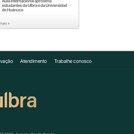
Aula internacional aproxima
estudantes da Ulbra e da Universidad
de Huánuco
 mais »
ovação
Atendimento
Trabalhe conosco