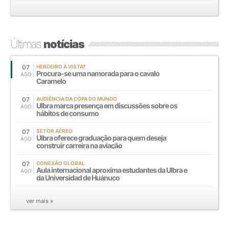
Últimas
notícias
07
HERDEIRO À VISTA?
Procura-se uma namorada para o cavalo
AGO
Caramelo
07
AUDIÊNCIA DA COPA DO MUNDO
Ulbra marca presença em discussões sobre os
AGO
hábitos de consumo
07
SETOR AÉREO
Ulbra oferece graduação para quem deseja
AGO
construir carreira na aviação
07
CONEXÃO GLOBAL
Aula internacional aproxima estudantes da Ulbra e
AGO
da Universidad de Huánuco
ver mais »