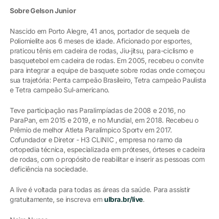
Sobre Gelson Junior
Nascido em Porto Alegre, 41 anos, portador de sequela de
Poliomielite aos 6 meses de idade. Aficionado por esportes,
praticou tênis em cadeira de rodas, Jiu-jitsu, para-ciclismo e
basquetebol em cadeira de rodas. Em 2005, recebeu o convite
para integrar a equipe de basquete sobre rodas onde começou
sua trajetória: Penta campeão Brasileiro, Tetra campeão Paulista
e Tetra campeão Sul-americano.
Teve participação nas Paralimpíadas de 2008 e 2016, no
ParaPan, em 2015 e 2019, e no Mundial, em 2018. Recebeu o
Prêmio de melhor Atleta Paralímpico Sportv em 2017.
Cofundador e Diretor - H3 CLINIC , empresa no ramo da
ortopedia técnica, especializada em próteses, órteses e cadeira
de rodas, com o propósito de reabilitar e inserir as pessoas com
deficiência na sociedade.
A live é voltada para todas as áreas da saúde. Para assistir
gratuitamente, se inscreva em
ulbra.br/live
.