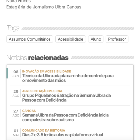
Naira Nunes
Estagiária de Jornalismo Ulbra Canoas
Tags
Assuntos Comunitários
Acessibilidade
Aluno
Professor
Notícias
relacionadas
08
INOVAÇÃO EM ACESSIBILIDADE
Técnico da Ulbra adapta carrinho de controle para
JAN
o movimento das mãos
29
APRESENTAÇÃO MUSICAL
Grupo Piquelanos é atração na Semana Ulbra da
AGO
Pessoa com Deficiência
27
CANOAS
Semana Ulbra da Pessoa com Deficiência inicia
AGO
com palestra sobre autismo
01
COMUNICADO DA REITORIA
Dias 2 e 3.5 terão aulas na plataforma virtual
MAI