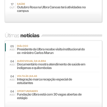
17
SAÚDE
Outubro Rosa na Ulbra Canoas terá atividades no
OUT
campus
Últimas
notícias
05
DIÁLOGO
Presidente da Ulbra recebe visita institucional do
AGO
ex-ministro Carlos Marun
04
AUDIOVISUAL DA ULBRA
Documentário mostra atendimento de saúde em
AGO
indígenas e quilombolas
04
VOLTA ÀS AULAS
Integração marca recepção especial de
AGO
estudantes
04
OPORTUNIDADES
Fundação Ulbra está com 30 vagas abertas de
AGO
estágio