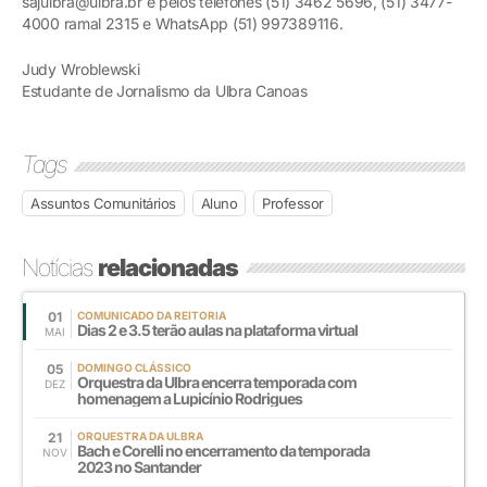
sajulbra@ulbra.br e pelos telefones (51) 3462 5696, (51) 3477-
4000 ramal 2315 e WhatsApp (51) 997389116.
Judy Wroblewski
Estudante de Jornalismo da Ulbra Canoas
Tags
Assuntos Comunitários
Aluno
Professor
Notícias
relacionadas
01
COMUNICADO DA REITORIA
Dias 2 e 3.5 terão aulas na plataforma virtual
MAI
05
DOMINGO CLÁSSICO
Orquestra da Ulbra encerra temporada com
DEZ
homenagem a Lupicínio Rodrigues
21
ORQUESTRA DA ULBRA
Bach e Corelli no encerramento da temporada
NOV
2023 no Santander