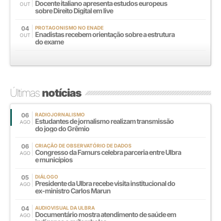
Docente italiano apresenta estudos europeus
OUT
sobre Direito Digital em live
04
PROTAGONISMO NO ENADE
Enadistas recebem orientação sobre a estrutura
OUT
do exame
Últimas
notícias
06
RADIOJORNALISMO
Estudantes de jornalismo realizam transmissão
AGO
do jogo do Grêmio
06
CRIAÇÃO DE OBSERVATÓRIO DE DADOS
Congresso da Famurs celebra parceria entre Ulbra
AGO
e municípios
05
DIÁLOGO
Presidente da Ulbra recebe visita institucional do
AGO
ex-ministro Carlos Marun
04
AUDIOVISUAL DA ULBRA
Documentário mostra atendimento de saúde em
AGO