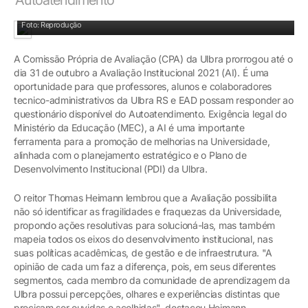
Foto: Reprodução
A Comissão Própria de Avaliação (CPA) da Ulbra prorrogou até o
dia 31 de outubro a Avaliação Institucional 2021 (AI). É uma
oportunidade para que professores, alunos e colaboradores
tecnico-administrativos da Ulbra RS e EAD possam responder ao
questionário disponível do Autoatendimento. Exigência legal do
Ministério da Educação (MEC), a AI é uma importante
ferramenta para a promoção de melhorias na Universidade,
alinhada com o planejamento estratégico e o Plano de
Desenvolvimento Institucional (PDI) da Ulbra.
O reitor Thomas Heimann lembrou que a Avaliação possibilita
não só identificar as fragilidades e fraquezas da Universidade,
propondo ações resolutivas para solucioná-las, mas também
mapeia todos os eixos do desenvolvimento institucional, nas
suas políticas acadêmicas, de gestão e de infraestrutura. "A
opinião de cada um faz a diferença, pois, em seus diferentes
segmentos, cada membro da comunidade de aprendizagem da
Ulbra possui percepções, olhares e experiências distintas que
precisam ser ouvidas e acolhidas", destacou Heimann.