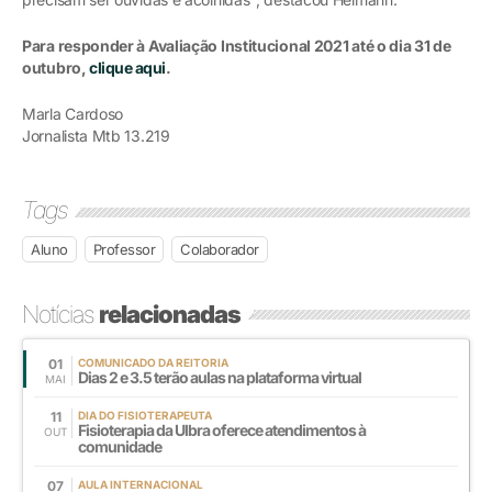
Para responder à Avaliação Institucional 2021 até o dia 31 de
outubro,
clique aqui
.
Marla Cardoso
Jornalista Mtb 13.219
Tags
Aluno
Professor
Colaborador
Notícias
relacionadas
01
COMUNICADO DA REITORIA
Dias 2 e 3.5 terão aulas na plataforma virtual
MAI
11
DIA DO FISIOTERAPEUTA
Fisioterapia da Ulbra oferece atendimentos à
OUT
comunidade
07
AULA INTERNACIONAL