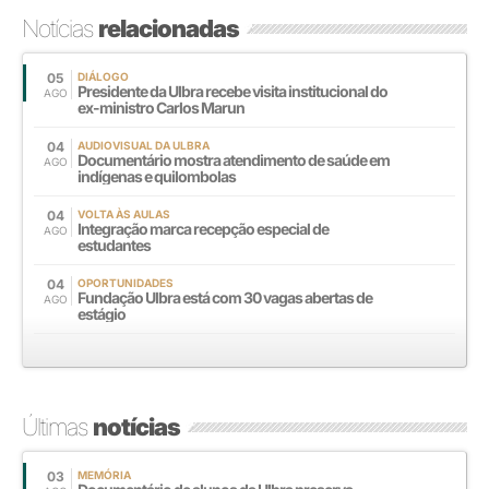
Notícias
relacionadas
05
DIÁLOGO
Presidente da Ulbra recebe visita institucional do
AGO
ex-ministro Carlos Marun
04
AUDIOVISUAL DA ULBRA
Documentário mostra atendimento de saúde em
AGO
indígenas e quilombolas
04
VOLTA ÀS AULAS
Integração marca recepção especial de
AGO
estudantes
04
OPORTUNIDADES
Fundação Ulbra está com 30 vagas abertas de
AGO
estágio
Últimas
notícias
03
MEMÓRIA