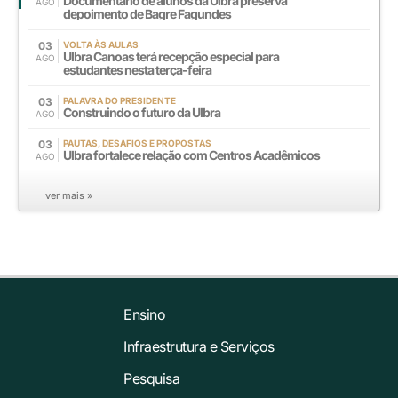
Documentário de alunos da Ulbra preserva
AGO
depoimento de Bagre Fagundes
03
VOLTA ÀS AULAS
Ulbra Canoas terá recepção especial para
AGO
estudantes nesta terça-feira
03
PALAVRA DO PRESIDENTE
Construindo o futuro da Ulbra
AGO
03
PAUTAS, DESAFIOS E PROPOSTAS
Ulbra fortalece relação com Centros Acadêmicos
AGO
ver mais »
Ensino
Infraestrutura e Serviços
Pesquisa