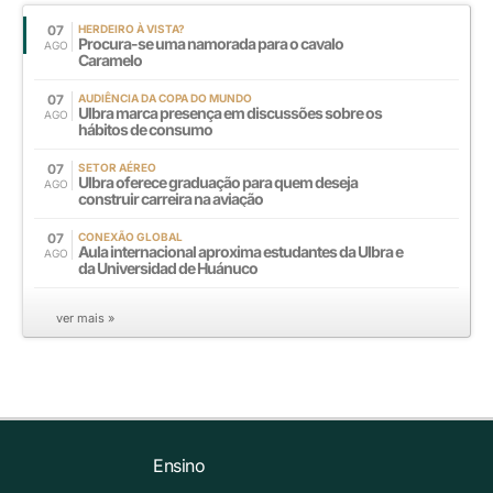
07
HERDEIRO À VISTA?
Procura-se uma namorada para o cavalo
AGO
Caramelo
07
AUDIÊNCIA DA COPA DO MUNDO
Ulbra marca presença em discussões sobre os
AGO
hábitos de consumo
07
SETOR AÉREO
Ulbra oferece graduação para quem deseja
AGO
construir carreira na aviação
07
CONEXÃO GLOBAL
Aula internacional aproxima estudantes da Ulbra e
AGO
da Universidad de Huánuco
ver mais »
Ensino