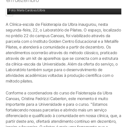
Comunidade poderá fazer pilates clássico no Laboratório
Foto: Marla Cardoso/Ulbra
A Clínica-escola de Fisioterapia da Ulbra inaugurou, nesta
segunda-feira, 22, o Laboratório de Pilates. O espaço, localizado
no prédio 22 do campus Canoas, foi viabilizado através da
parceria com o Instituto Golden Centro Educacional e a Metalife
Pilates, e atenderá a comunidade a partir de dezembro. Os
atendimentos ocorrerão através do método clássico, praticado
através de um kit de aparelhos que se conecta com a estrutura
da clínica-escola da Universidade. Além da oferta do serviço, o
Laboratório também surge para o desenvolvimento de
atividades acadêmicas voltadas à produção científica com o
método pilates.
Conforme a coordenadora do curso de Fisioterapia da Ulbra
Canoas, Cristina Fedrizzi Caberlon, este momento é muito
importante para a Universidade e para o curso. "Estamos
fortalecendo nossas parcerias e abrindo mais um serviço
diferenciado e qualificado à comunidade em nossa clínica, que, a
partir deste ano, ofertará atendimento contínuo em dezembro,
janeiro e fevereiro. O pilates é mais uma ferramenta que a