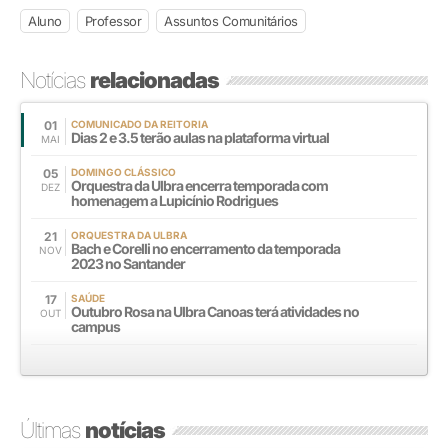
Aluno
Professor
Assuntos Comunitários
Notícias
relacionadas
01
COMUNICADO DA REITORIA
Dias 2 e 3.5 terão aulas na plataforma virtual
MAI
05
DOMINGO CLÁSSICO
Orquestra da Ulbra encerra temporada com
DEZ
homenagem a Lupicínio Rodrigues
21
ORQUESTRA DA ULBRA
Bach e Corelli no encerramento da temporada
NOV
2023 no Santander
17
SAÚDE
Outubro Rosa na Ulbra Canoas terá atividades no
OUT
campus
Últimas
notícias