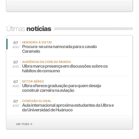
Últimas
notícias
07
HERDEIRO À VISTA?
Procura-se uma namorada para o cavalo
AGO
Caramelo
07
AUDIÊNCIA DA COPA DO MUNDO
Ulbra marca presença em discussões sobre os
AGO
hábitos de consumo
07
SETOR AÉREO
Ulbra oferece graduação para quem deseja
AGO
construir carreira na aviação
07
CONEXÃO GLOBAL
Aula internacional aproxima estudantes da Ulbra e
AGO
da Universidad de Huánuco
ver mais »