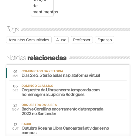
Tags
Assuntos Comunitários
Aluno
Professor
Egresso
Notícias
relacionadas
01
COMUNICADO DA REITORIA
Dias 2 e 3.5 terão aulas na plataforma virtual
MAI
05
DOMINGO CLÁSSICO
Orquestra da Ulbra encerra temporada com
DEZ
homenagem a Lupicínio Rodrigues
21
ORQUESTRA DA ULBRA
Bach e Corelli no encerramento da temporada
NOV
2023 no Santander
17
SAÚDE
Outubro Rosa na Ulbra Canoas terá atividades no
OUT
campus