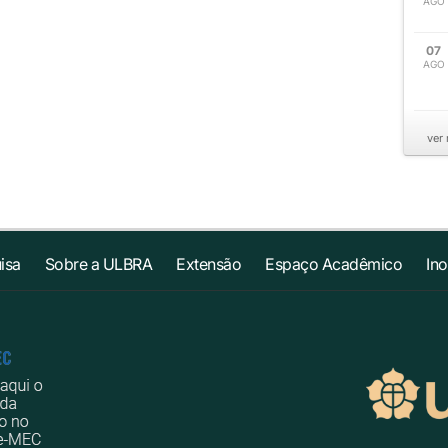
AGO
07
AGO
ver
isa
Sobre a ULBRA
Extensão
Espaço Acadêmico
In