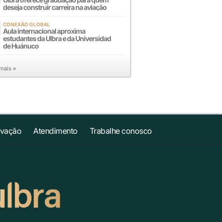
deseja construir carreira na aviação
CONEXÃO GLOBAL
Aula internacional aproxima
estudantes da Ulbra e da Universidad
de Huánuco
 mais »
ovação
Atendimento
Trabalhe conosco