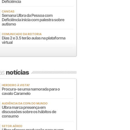
Deficiência
CANOAS
Semana Ulbra da Pessoa com
Deficiência inicia com palestra sobre
autismo
COMUNICADO DA REITORIA
Dias 2 e 3.5 terão aulas na plataforma
virtual
mas
notícias
HERDEIRO À VISTA?
Procura-se uma namorada para o
cavalo Caramelo
AUDIÊNCIA DA COPA DO MUNDO
Ulbra marca presença em
discussões sobre os hábitos de
consumo
SETOR AÉREO
Ulbra oferece graduação para quem