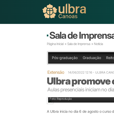
Sala de Imprens
Página Inicial
»
Sala de Imprensa
» Notícia
Pós-graduação
Graduação
Reito
Extensão
14/06/2022 12:16
- ULBRA CAN
Ulbra promove c
Aulas presenciais iniciam no di
Foto: Reprodução
A Ulbra inicia no dia 6 de agosto o curso 