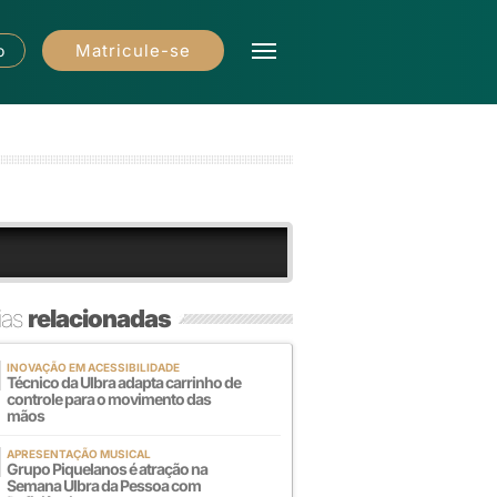
Matricule-se
o
ias
relacionadas
INOVAÇÃO EM ACESSIBILIDADE
Técnico da Ulbra adapta carrinho de
controle para o movimento das
mãos
APRESENTAÇÃO MUSICAL
Grupo Piquelanos é atração na
Semana Ulbra da Pessoa com