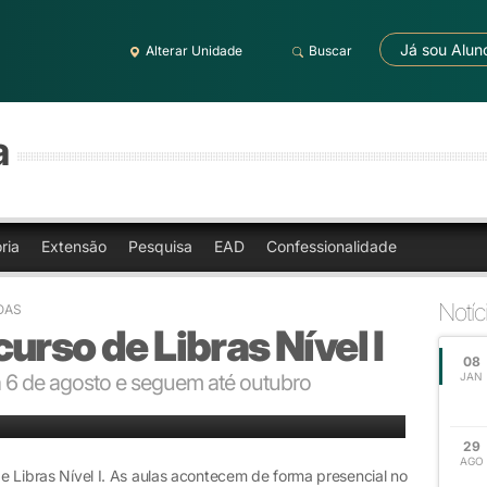
Já sou Alun
Alterar Unidade
Buscar
a
ria
Extensão
Pesquisa
EAD
Confessionalidade
Notíc
OAS
urso de Libras Nível I
08
a 6 de agosto e seguem até outubro
JAN
29
AGO
de Libras Nível I. As aulas acontecem de forma presencial no