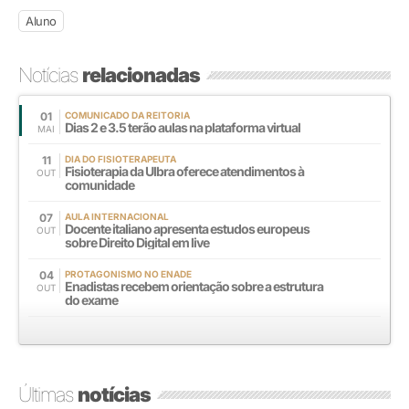
Aluno
Notícias
relacionadas
01
COMUNICADO DA REITORIA
Dias 2 e 3.5 terão aulas na plataforma virtual
MAI
11
DIA DO FISIOTERAPEUTA
Fisioterapia da Ulbra oferece atendimentos à
OUT
comunidade
07
AULA INTERNACIONAL
Docente italiano apresenta estudos europeus
OUT
sobre Direito Digital em live
04
PROTAGONISMO NO ENADE
Enadistas recebem orientação sobre a estrutura
OUT
do exame
Últimas
notícias