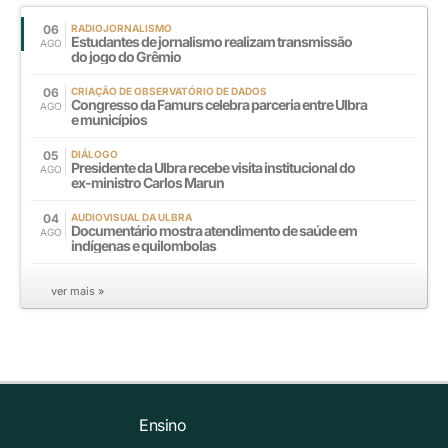
06
RADIOJORNALISMO
Estudantes de jornalismo realizam transmissão
AGO
do jogo do Grêmio
06
CRIAÇÃO DE OBSERVATÓRIO DE DADOS
Congresso da Famurs celebra parceria entre Ulbra
AGO
e municípios
05
DIÁLOGO
Presidente da Ulbra recebe visita institucional do
AGO
ex-ministro Carlos Marun
04
AUDIOVISUAL DA ULBRA
Documentário mostra atendimento de saúde em
AGO
indígenas e quilombolas
ver mais »
Ensino