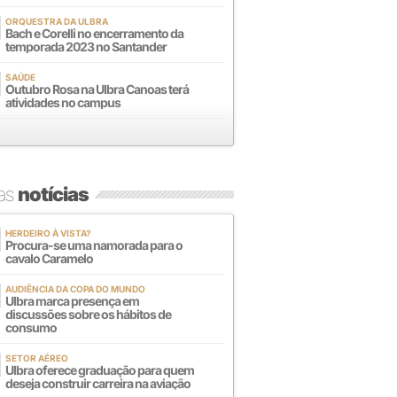
ORQUESTRA DA ULBRA
Bach e Corelli no encerramento da
temporada 2023 no Santander
SAÚDE
Outubro Rosa na Ulbra Canoas terá
atividades no campus
mas
notícias
HERDEIRO À VISTA?
Procura-se uma namorada para o
cavalo Caramelo
AUDIÊNCIA DA COPA DO MUNDO
Ulbra marca presença em
discussões sobre os hábitos de
consumo
SETOR AÉREO
Ulbra oferece graduação para quem
deseja construir carreira na aviação