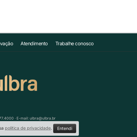
ovação
Atendimento
Trabalhe conosco
77.4000 · E-mail:
ulbra@ulbra.br
ssa
política de privacidade
.
Entendi