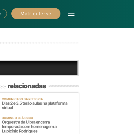
Matricule-se
o
ias
relacionadas
COMUNICADO DA REITORIA
Dias 2 e 3.5 terão aulas na plataforma
virtual
DOMINGO CLÁSSICO
Orquestra da Ulbra encerra
temporada com homenagem a
Lupicínio Rodrigues