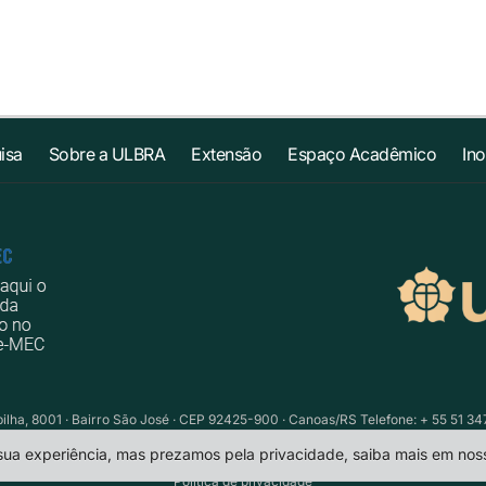
isa
Sobre a ULBRA
Extensão
Espaço Acadêmico
In
ilha, 8001 · Bairro São José · CEP 92425-900 · Canoas/RS Telefone: + 55 51 34
 sua experiência, mas prezamos pela privacidade, saiba mais em no
Política de privacidade