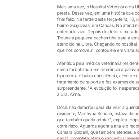
Mais uma vez, o Hospital Veterinário da 
presta. Dessa vez, em uma história que 
final feliz. Na tarde desta terça-feira, 1
bairro Guajuviras, em Canoas. No atendi
enterrado vivo. Depois de deter o morado
Trouxe a pequena cachorrinha para a eme
atendido na Ulbra. Chegando no hospital,
que nos comoveu", contou ele em visita ao
Atendido pela médica veterinária residen
como foi batizada em referência à palav
hipotermia e baixa consciência, além de
tratamento de suporte e fez exames de sa
surpreendente. "A evolução foi inesperada
a Dra. Anna.
Dócil, não demorou para ela virar a queri
residente, Marthyna Schuch, estava dispos
que também queria adotar", explica. Hop
corre risco. Aguarda agora a alta e o re
Camara Goldani, que também atendeu a o
cena", completa. Para o sargento Ohlweile