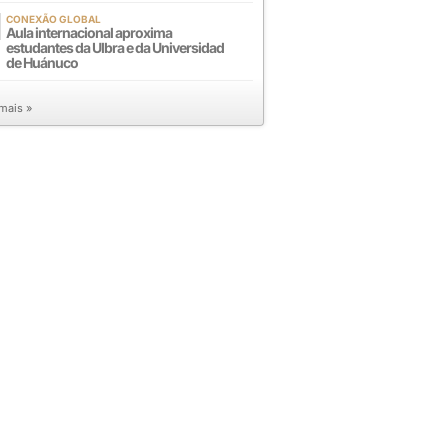
CONEXÃO GLOBAL
Aula internacional aproxima
estudantes da Ulbra e da Universidad
de Huánuco
 mais »