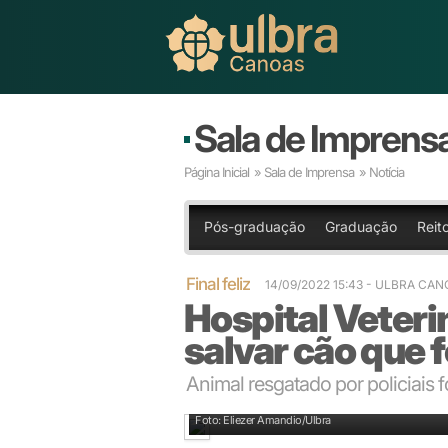
Sala de Imprens
Página Inicial
»
Sala de Imprensa
» Notícia
Pós-graduação
Graduação
Reito
Final feliz
14/09/2022 15:43
- ULBRA CAN
Hospital Veteri
salvar cão que f
Animal resgatado por policiais 
Dra. Anna Carolina Marques foi responsável pelo a
Foto: Eliezer Amandio/Ulbra