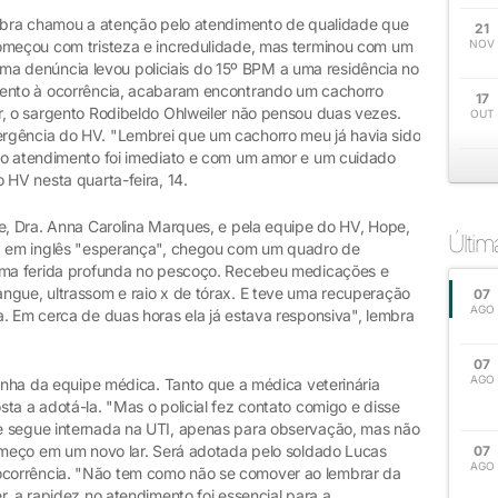
Ulbra chamou a atenção pelo atendimento de qualidade que
21
começou com tristeza e incredulidade, mas terminou com um
NOV
3, uma denúncia levou policiais do 15º BPM a uma residência no
mento à ocorrência, acabaram encontrando um cachorro
17
r, o sargento Rodibeldo Ohlweiler não pensou duas vezes.
OUT
rgência do HV. "Lembrei que um cachorro meu já havia sido
 o atendimento foi imediato e com um amor e um cuidado
 HV nesta quarta-feira, 14.
te, Dra. Anna Carolina Marques, e pela equipe do HV, Hope,
Últi
ra em inglês "esperança", chegou com um quadro de
 uma ferida profunda no pescoço. Recebeu medicações e
ngue, ultrassom e raio x de tórax. E teve uma recuperação
07
AGO
. Em cerca de duas horas ela já estava responsiva", lembra
07
AGO
dinha da equipe médica. Tanto que a médica veterinária
ta a adotá-la. "Mas o policial fez contato comigo e disse
e segue internada na UTI, apenas para observação, mas não
começo em um novo lar. Será adotada pelo soldado Lucas
07
AGO
corrência. "Não tem como não se comover ao lembrar da
r, a rapidez no atendimento foi essencial para a