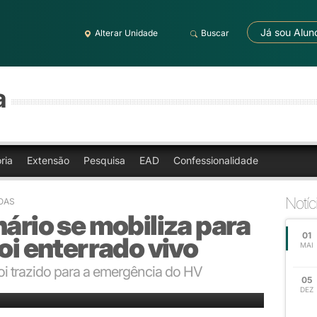
Já sou Alun
Alterar Unidade
Buscar
a
ria
Extensão
Pesquisa
EAD
Confessionalidade
Notíc
OAS
nário se mobiliza para
01
oi enterrado vivo
MAI
foi trazido para a emergência do HV
05
tendimento do cão
DEZ