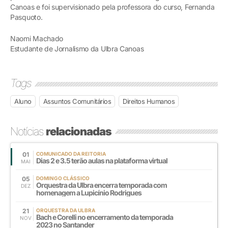
Canoas e foi supervisionado pela professora do curso, Fernanda
Pasquoto.
Naomi Machado
Estudante de Jornalismo da Ulbra Canoas
Tags
Aluno
Assuntos Comunitários
Direitos Humanos
Notícias
relacionadas
01
COMUNICADO DA REITORIA
Dias 2 e 3.5 terão aulas na plataforma virtual
MAI
05
DOMINGO CLÁSSICO
Orquestra da Ulbra encerra temporada com
DEZ
homenagem a Lupicínio Rodrigues
21
ORQUESTRA DA ULBRA
Bach e Corelli no encerramento da temporada
NOV
2023 no Santander