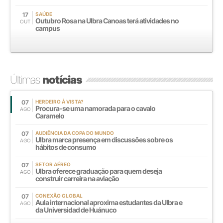
17
SAÚDE
Outubro Rosa na Ulbra Canoas terá atividades no
OUT
campus
Últimas
notícias
07
HERDEIRO À VISTA?
Procura-se uma namorada para o cavalo
AGO
Caramelo
07
AUDIÊNCIA DA COPA DO MUNDO
Ulbra marca presença em discussões sobre os
AGO
hábitos de consumo
07
SETOR AÉREO
Ulbra oferece graduação para quem deseja
AGO
construir carreira na aviação
07
CONEXÃO GLOBAL
Aula internacional aproxima estudantes da Ulbra e
AGO
da Universidad de Huánuco