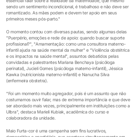
essencial falar sobre a realidade da maternidade, que mesmo
sendo um sentimento incondicional, é trabalhoso e não deve ser
romantizado. As mães podem e devem ter apoio em seus
primeiros meses pós-parto."
O momento contou com diversas pautas, sendo algumas delas
"Puerpério, emoções e rede de apoio: quando buscar suporte
profissional?", "Amamentação: como uma consultora materno-
infantil ajuda na saúde mental da mulher" e "Violência obstétrica
e os impactos na saúde mental", assuntos debatidos pelas
convidadas e palestrantes Mariana Benchaya (psicóloga
perinatal), Jucieli Gomes (psicóloga materno-infantil), Jéssica
Kawka (nutricionista materno-infantil) e Nanucha Silva
(enfermeira obstetra).
"Foi um momento muito agregador, pois é um assunto que não
costumamos ouvir falar, mas de extrema importância e que deve
ser abordado mais vezes, principalmente em instituições como a
Ulbra", destaca Marieli Kubiak, acadêmica do curso e
colaboradora da unidade.
Maio Furta-cor é uma campanha sem fins lucrativos,
democrática e apartidária, que acontece simultaneamente em