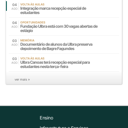
04
VOLTA ÀS AULAS
Integração marca recepção especial de
AGO
estudantes
04
OPORTUNIDADES
Fundação Ulbra está com 30 vagas abertas de
AGO
estágio
03
MEMÓRIA
Documentário de alunos da Ulbra preserva
AGO
depoimento de Bagre Fagundes
03
VOLTA ÀS AULAS
Ulbra Canoas terá recepção especial para
AGO
estudantes nesta terça-feira
ver mais »
Ensino
Infraestrutura e Serviços