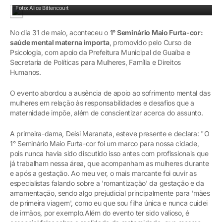
1° Seminário Maio Furta-cor
Foto: Alice Bittencourt
No dia 31 de maio, aconteceu o
1° Seminário Maio Furta-cor:
saúde mental materna importa
, promovido pelo Curso de
Psicologia, com apoio da Prefeitura Municipal de Guaíba e
Secretaria de Políticas para Mulheres, Família e Direitos
Humanos.
O evento abordou a ausência de apoio ao sofrimento mental das
mulheres em relação às responsabilidades e desafios que a
maternidade impõe, além de conscientizar acerca do assunto.
A primeira-dama, Deisi Maranata, esteve presente e declara: "O
1° Seminário Maio Furta-cor foi um marco para nossa cidade,
pois nunca havia sido discutido isso antes com profissionais que
já trabalham nessa área, que acompanham as mulheres durante
e após a gestação. Ao meu ver, o mais marcante foi ouvir as
especialistas falando sobre a 'romantização' da gestação e da
amamentação, sendo algo prejudicial principalmente para 'mães
de primeira viagem', como eu que sou filha única e nunca cuidei
de irmãos, por exemplo.Além do evento ter sido valioso, é