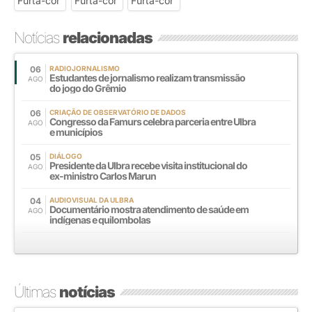
Notícias
relacionadas
06
RADIOJORNALISMO
Estudantes de jornalismo realizam transmissão
AGO
do jogo do Grêmio
06
CRIAÇÃO DE OBSERVATÓRIO DE DADOS
Congresso da Famurs celebra parceria entre Ulbra
AGO
e municípios
05
DIÁLOGO
Presidente da Ulbra recebe visita institucional do
AGO
ex-ministro Carlos Marun
04
AUDIOVISUAL DA ULBRA
Documentário mostra atendimento de saúde em
AGO
indígenas e quilombolas
Últimas
notícias