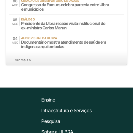
06
CRIAÇÃO DE OBSERVATÓRIO DE DADOS
Congresso da Famurs celebra parceria entre Ulbra
AGO
e municípios
05
DIÁLOGO
Presidente da Ulbra recebe visita institucional do
AGO
ex-ministro Carlos Marun
04
AUDIOVISUAL DA ULBRA
Documentário mostra atendimento de saúde em
AGO
indígenas e quilombolas
ver mais »
Ensino
Infraestrutura e Serviços
Pesquisa
Sobre a ULBRA