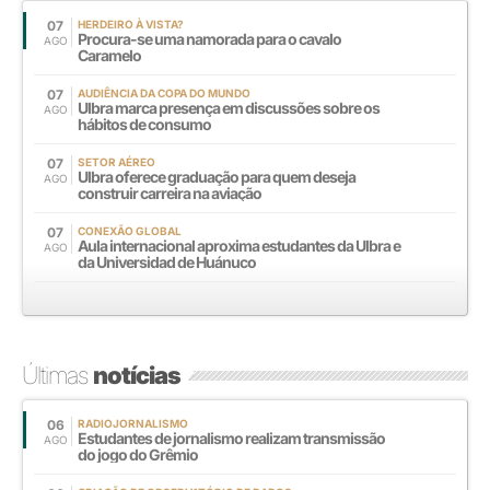
07
HERDEIRO À VISTA?
Procura-se uma namorada para o cavalo
AGO
Caramelo
07
AUDIÊNCIA DA COPA DO MUNDO
Ulbra marca presença em discussões sobre os
AGO
hábitos de consumo
07
SETOR AÉREO
Ulbra oferece graduação para quem deseja
AGO
construir carreira na aviação
07
CONEXÃO GLOBAL
Aula internacional aproxima estudantes da Ulbra e
AGO
da Universidad de Huánuco
Últimas
notícias
06
RADIOJORNALISMO
Estudantes de jornalismo realizam transmissão
AGO
do jogo do Grêmio