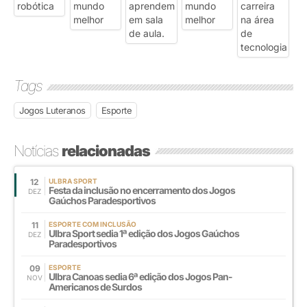
Tags
Jogos Luteranos
Esporte
Notícias
relacionadas
12
ULBRA SPORT
Festa da inclusão no encerramento dos Jogos
DEZ
Gaúchos Paradesportivos
11
ESPORTE COM INCLUSÃO
Ulbra Sport sedia 1ª edição dos Jogos Gaúchos
DEZ
Paradesportivos
09
ESPORTE
Ulbra Canoas sedia 6ª edição dos Jogos Pan-
NOV
Americanos de Surdos