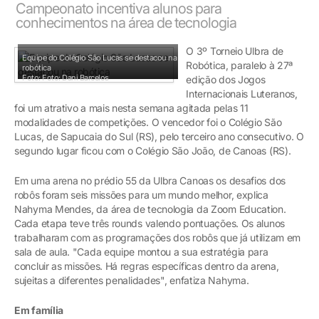
Campeonato incentiva alunos para
conhecimentos na área de tecnologia
O 3º Torneio Ulbra de
Equipe do Colégio São Lucas se destacou na
Robótica, paralelo à 27ª
robótica
Foto: Foto: Dani Barcelos
edição dos Jogos
Internacionais Luteranos,
foi um atrativo a mais nesta semana agitada pelas 11
modalidades de competições. O vencedor foi o Colégio São
Lucas, de Sapucaia do Sul (RS), pelo terceiro ano consecutivo. O
segundo lugar ficou com o Colégio São João, de Canoas (RS).
Em uma arena no prédio 55 da Ulbra Canoas os desafios dos
robôs foram seis missões para um mundo melhor, explica
Nahyma Mendes, da área de tecnologia da Zoom Education.
Cada etapa teve três rounds valendo pontuações. Os alunos
trabalharam com as programações dos robôs que já utilizam em
sala de aula. "Cada equipe montou a sua estratégia para
concluir as missões. Há regras específicas dentro da arena,
sujeitas a diferentes penalidades", enfatiza Nahyma.
Em família