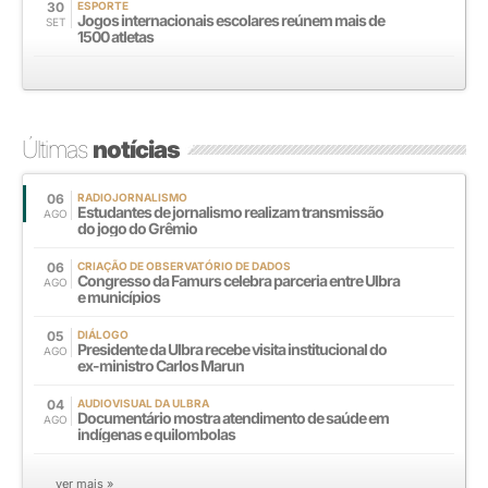
30
ESPORTE
Jogos internacionais escolares reúnem mais de
SET
1500 atletas
Últimas
notícias
06
RADIOJORNALISMO
Estudantes de jornalismo realizam transmissão
AGO
do jogo do Grêmio
06
CRIAÇÃO DE OBSERVATÓRIO DE DADOS
Congresso da Famurs celebra parceria entre Ulbra
AGO
e municípios
05
DIÁLOGO
Presidente da Ulbra recebe visita institucional do
AGO
ex-ministro Carlos Marun
04
AUDIOVISUAL DA ULBRA
Documentário mostra atendimento de saúde em
AGO
indígenas e quilombolas
ver mais »