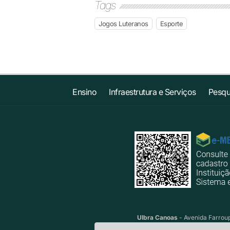
Tags
Jogos Luteranos
Esporte
Ensino
Infraestrutura e Serviços
Pesqu
Ulbra Canoas
- Avenida Farroup