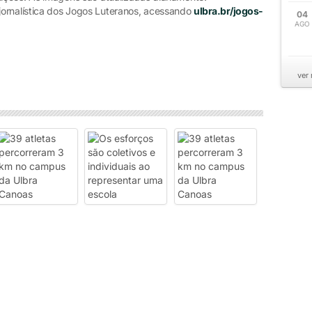
jornalística dos Jogos Luteranos, acessando
ulbra.br/jogos-
04
AGO
ver