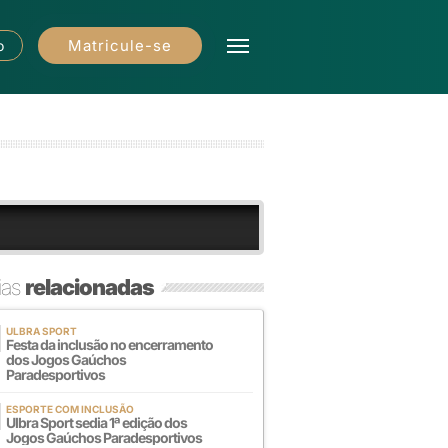
Matricule-se
o
ias
relacionadas
ULBRA SPORT
Festa da inclusão no encerramento
dos Jogos Gaúchos
Paradesportivos
ESPORTE COM INCLUSÃO
Ulbra Sport sedia 1ª edição dos
Jogos Gaúchos Paradesportivos