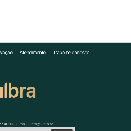
ovação
Atendimento
Trabalhe conosco
77.4000 · E-mail:
ulbra@ulbra.br