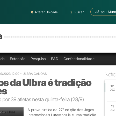
Já sou Alun
Alterar Unidade
Buscar
a
ria
Extensão
Pesquisa
EAD
Confessionalidade
Notíc
09/2023 12:00
- ULBRA CANOAS
os da Ulbra é tradição
12
es
DEZ
 por 39 atletas nesta quinta-feira (28/9)
11
A prova rústica da 27ª edição dos Jogos
DEZ
noas
Internacionais Luteranos já é uma tradição