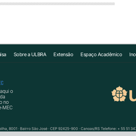
isa
Sobre a ULBRA
Extensão
Espaço Acadêmico
In
ilha, 8001 · Bairro São José · CEP 92425-900 · Canoas/RS Telefone: + 55 51 34