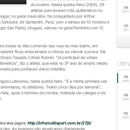
do evento. Nesta quinta-feira (28/9), 39
09
atletas percorreram três quilômetros no
NOV
ugar, no geral masculino, foi conquistado por Arthur
o Salvador, de Santarém, Pará, com o tempo de 10 minutos e
30
légio San Pablo, Uruguai, venceu no geral feminino com 12
SET
ino todos os dias correndo nas ruas do meu bairro, em
tudante ficou emocionado e chorou ao vencer a prova. Ele
Grupo Tapajós Cohab Runner. "Já participei de várias
Últi
uilômetros", diz o atleta, que está no 3º ano do ensino médio
reinado pelo professor Aécio Imbiriba.
06
 Jogos Luteranos, nesta quinta-feira. "É a minha primeira vez
AGO
arremesso, no atletismo. Treino cinco dias por semana",
 feliz, após o término da corrida, rodeada de colegas e de
06
i.
AGO
05
AGO
dos dos jogos
:
http://infomultisport.com.br/27jil/
ições. As imagens são atualizadas diariamente.