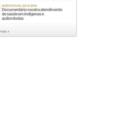
AUDIOVISUAL DA ULBRA
Documentário mostra atendimento
de saúde em indígenas e
quilombolas
 mais »