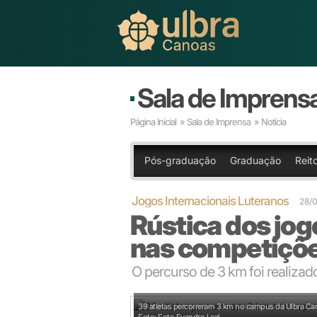
Sala de Imprens
Página Inicial
»
Sala de Imprensa
» Notícia
Pós-graduação
Graduação
Reito
Jogos Internacionais Luteranos
28/
Rústica dos jog
nas competiçõ
O percurso de 3 km foi realizado
39 atletas percorreram 3 km no campus da Ulbra Ca