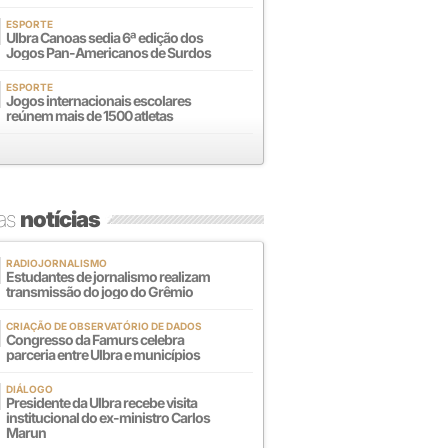
ESPORTE
Ulbra Canoas sedia 6ª edição dos
Jogos Pan-Americanos de Surdos
ESPORTE
Jogos internacionais escolares
reúnem mais de 1500 atletas
mas
notícias
RADIOJORNALISMO
Estudantes de jornalismo realizam
transmissão do jogo do Grêmio
CRIAÇÃO DE OBSERVATÓRIO DE DADOS
Congresso da Famurs celebra
parceria entre Ulbra e municípios
DIÁLOGO
Presidente da Ulbra recebe visita
institucional do ex-ministro Carlos
Marun