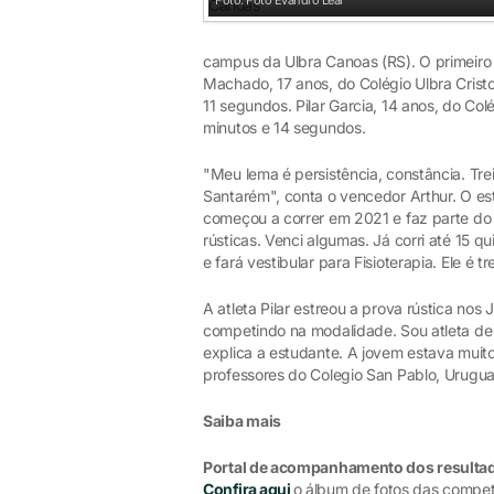
Foto: Foto Evandro Leal
campus da Ulbra Canoas (RS). O primeiro l
Machado, 17 anos, do Colégio Ulbra Crist
11 segundos. Pilar Garcia, 14 anos, do Co
minutos e 14 segundos.
"Meu lema é persistência, constância. Tre
Santarém", conta o vencedor Arthur. O es
começou a correr em 2021 e faz parte do 
rústicas. Venci algumas. Já corri até 15 q
e fará vestibular para Fisioterapia. Ele é t
A atleta Pilar estreou a prova rústica nos
competindo na modalidade. Sou atleta de 
explica a estudante. A jovem estava muito
professores do Colegio San Pablo, Urugua
Saiba mais
Portal de acompanhamento dos resulta
Confira aqui
o álbum de fotos das compet