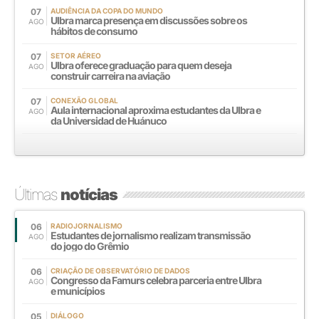
07
AUDIÊNCIA DA COPA DO MUNDO
Ulbra marca presença em discussões sobre os
AGO
hábitos de consumo
07
SETOR AÉREO
Ulbra oferece graduação para quem deseja
AGO
construir carreira na aviação
07
CONEXÃO GLOBAL
Aula internacional aproxima estudantes da Ulbra e
AGO
da Universidad de Huánuco
Últimas
notícias
06
RADIOJORNALISMO
Estudantes de jornalismo realizam transmissão
AGO
do jogo do Grêmio
06
CRIAÇÃO DE OBSERVATÓRIO DE DADOS
Congresso da Famurs celebra parceria entre Ulbra
AGO
e municípios
05
DIÁLOGO