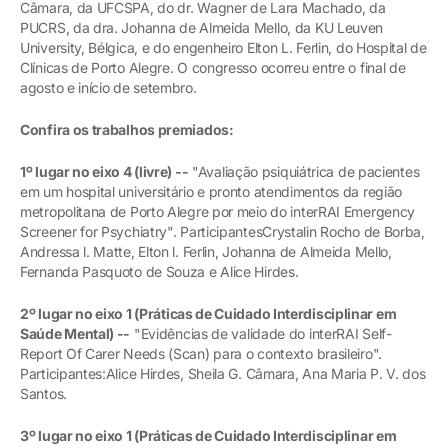
Câmara, da UFCSPA, do dr. Wagner de Lara Machado, da
PUCRS, da dra. Johanna de Almeida Mello, da KU Leuven
University, Bélgica, e do engenheiro Elton L. Ferlin, do Hospital de
Clínicas de Porto Alegre. O congresso ocorreu entre o final de
agosto e início de setembro.
Confira os trabalhos premiados:
1º lugar no eixo 4 (livre) --
"Avaliação psiquiátrica de pacientes
em um hospital universitário e pronto atendimentos da região
metropolitana de Porto Alegre por meio do interRAI Emergency
Screener for Psychiatry". ParticipantesCrystalin Rocho de Borba,
Andressa l. Matte, Elton l. Ferlin, Johanna de Almeida Mello,
Fernanda Pasquoto de Souza e Alice Hirdes.
2º lugar no eixo 1 (
Práticas de Cuidado Interdisciplinar em
Saúde Mental) --
"Evidências de validade do interRAI Self-
Report Of Carer Needs (Scan) para o contexto brasileiro".
Participantes:Alice Hirdes, Sheila G. Câmara, Ana Maria P. V. dos
Santos.
3º lugar no eixo 1 (Práticas de Cuidado Interdisciplinar em