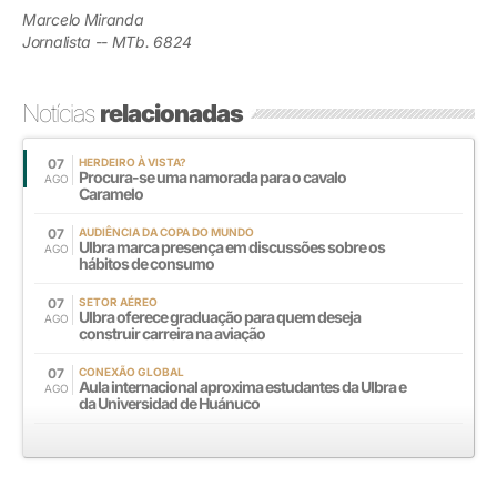
Marcelo Miranda
Jornalista -- MTb. 6824
Notícias
relacionadas
07
HERDEIRO À VISTA?
Procura-se uma namorada para o cavalo
AGO
Caramelo
07
AUDIÊNCIA DA COPA DO MUNDO
Ulbra marca presença em discussões sobre os
AGO
hábitos de consumo
07
SETOR AÉREO
Ulbra oferece graduação para quem deseja
AGO
construir carreira na aviação
07
CONEXÃO GLOBAL
Aula internacional aproxima estudantes da Ulbra e
AGO
da Universidad de Huánuco