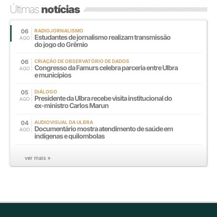
Últimas
notícias
06
RADIOJORNALISMO
Estudantes de jornalismo realizam transmissão
AGO
do jogo do Grêmio
06
CRIAÇÃO DE OBSERVATÓRIO DE DADOS
Congresso da Famurs celebra parceria entre Ulbra
AGO
e municípios
05
DIÁLOGO
Presidente da Ulbra recebe visita institucional do
AGO
ex-ministro Carlos Marun
04
AUDIOVISUAL DA ULBRA
Documentário mostra atendimento de saúde em
AGO
indígenas e quilombolas
ver mais »