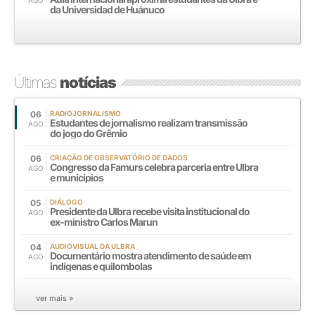
da Universidad de Huánuco
Últimas
notícias
06
RADIOJORNALISMO
Estudantes de jornalismo realizam transmissão
AGO
do jogo do Grêmio
06
CRIAÇÃO DE OBSERVATÓRIO DE DADOS
Congresso da Famurs celebra parceria entre Ulbra
AGO
e municípios
05
DIÁLOGO
Presidente da Ulbra recebe visita institucional do
AGO
ex-ministro Carlos Marun
04
AUDIOVISUAL DA ULBRA
Documentário mostra atendimento de saúde em
AGO
indígenas e quilombolas
ver mais »