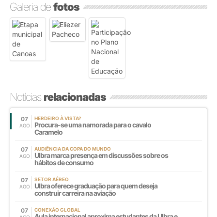
Galeria de
fotos
Notícias
relacionadas
07
HERDEIRO À VISTA?
Procura-se uma namorada para o cavalo
AGO
Caramelo
07
AUDIÊNCIA DA COPA DO MUNDO
Ulbra marca presença em discussões sobre os
AGO
hábitos de consumo
07
SETOR AÉREO
Ulbra oferece graduação para quem deseja
AGO
construir carreira na aviação
07
CONEXÃO GLOBAL
Aula internacional aproxima estudantes da Ulbra e
AGO