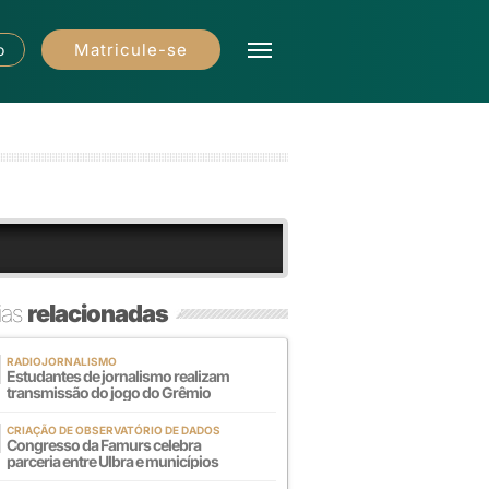
Matricule-se
o
ias
relacionadas
RADIOJORNALISMO
Estudantes de jornalismo realizam
transmissão do jogo do Grêmio
CRIAÇÃO DE OBSERVATÓRIO DE DADOS
Congresso da Famurs celebra
parceria entre Ulbra e municípios