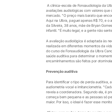
A clínica-escola de Fonoaudiologia da U
avaliações audiológicas com valores que
mercado. "O preço mais barato que encont
Aqui na Ulbra, paguei apenas R$ 70, e o 
da Silveira, 38 anos, mãe de Bryan Gomes
infantil. "É muito legal, e a gente não sen
A avaliação audiológica é adaptada às ne
realizada em diferentes momentos da vid
do curso de Fonoaudiologia da Ulbra Canoa
saúde auditiva para determinar o momento
encaminhamentos são feitos por otorrinolar
Prevenção auditiva
Para identificar o tipo de perda auditiva,
audiometria vocal e imitanciometria. "Ca
revela a coordenadora. Segundo ela, é p
começa bem pequena e as pessoas só per
maior. Por isso, o ideal é fazer esse moni