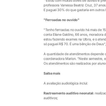
"Estou com muitas dores de ouvido e prec
professora Vanessa Beatriz Cruz, 37 anos. 
E paguei 30% do que gastaria em outros l
"Ferroadas no ouvido"
"Tenho ferroadas no ouvido há mais de 15
conta Eliane Galdino, 66 anos, moradora d
estou fazendo exames na Ulbra, e o atend
só paguei R$ 70. É uma bênção de Deus", 
A quantidade de atendimentos depende do
coordenadora Marion. "Neste semestre, e
Os atendimentos são realizados por aluno
Saiba mais
A avaliação audiológica inclui:
Rastreamento auditivo neonatal:
realiza
auditivos;