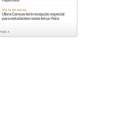
VOLTA ÀS AULAS
Ulbra Canoas terá recepção especial
para estudantes nesta terça-feira
 mais »