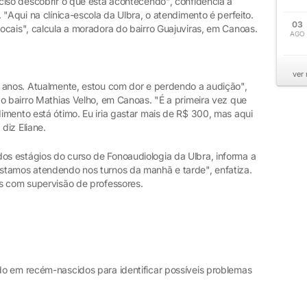
iso descobrir o que está acontecendo", confidencia a
"Aqui na clínica-escola da Ulbra, o atendimento é perfeito.
03
ocais", calcula a moradora do bairro Guajuviras, em Canoas.
AGO
ver
 anos. Atualmente, estou com dor e perdendo a audição",
o bairro Mathias Velho, em Canoas. "É a primeira vez que
imento está ótimo. Eu iria gastar mais de R$ 300, mas aqui
diz Eliane.
s estágios do curso de Fonoaudiologia da Ulbra, informa a
stamos atendendo nos turnos da manhã e tarde", enfatiza.
s com supervisão de professores.
do em recém-nascidos para identificar possíveis problemas