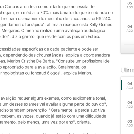
05
lbra Canoas atende a comunidade que necessita de
AGO
 chegam, em média, a 70% mais barato do que é cobrado no
rei para os exames do meu filho de cinco anos foi R$ 240.
agendamento foi rápido", afirma a recepcionista Kelly Gomes
04
 Melgares. O menino realizou uma avaliação audiológica
AGO
te dor", diz o garoto, que reside com os pais em Esteio.
cessidades específicas de cada paciente e pode ser
a, dependendo das circunstâncias, explica a coordenadora
s, Marion Cristine De Barba. "Consulte um profissional de
 apropriado para a avaliação. Geralmente, os
Últi
ingologistas ou fonoaudiólogos'', explica Marion.
04
AGO
 a avalição requer alguns exames, como audiometria tonal,
04
da um desses exames vai avaliar alguma parte do ouvido",
AGO
reciso também prevenção. "Geralmente, a perda auditiva
cebem, às vezes, quando já estão com uma dificuldade
03
toramento, pelo menos, uma vez por ano", orienta.
AGO