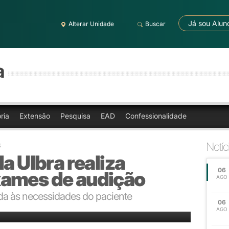
Já sou Alun
Alterar Unidade
Buscar
a
ria
Extensão
Pesquisa
EAD
Confessionalidade
Notíc
S
a Ulbra realiza
06
xames de audição
AGO
da às necessidades do paciente
06
ntil
AGO