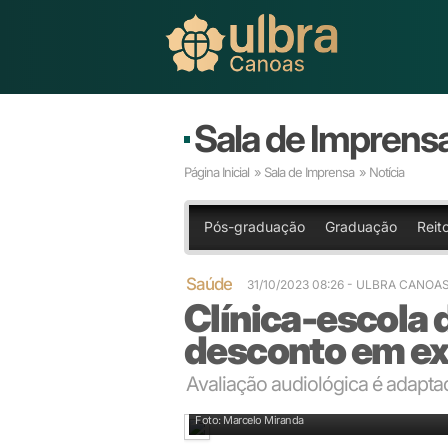
Sala de Imprens
Página Inicial
»
Sala de Imprensa
» Notícia
Pós-graduação
Graduação
Reito
Saúde
31/10/2023 08:26 - ULBRA CANOA
Clínica-escola d
desconto em e
Avaliação audiológica é adapta
Clínica-escola também faz avaliação audiológica infa
Foto: Marcelo Miranda