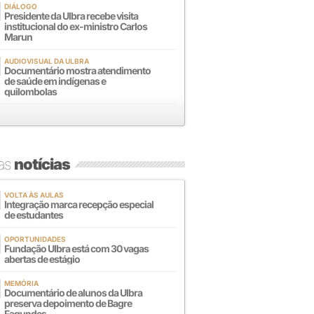
DIÁLOGO
Presidente da Ulbra recebe visita
institucional do ex-ministro Carlos
Marun
AUDIOVISUAL DA ULBRA
Documentário mostra atendimento
de saúde em indígenas e
quilombolas
mas
notícias
VOLTA ÀS AULAS
Integração marca recepção especial
de estudantes
OPORTUNIDADES
Fundação Ulbra está com 30 vagas
abertas de estágio
MEMÓRIA
Documentário de alunos da Ulbra
preserva depoimento de Bagre
Fagundes