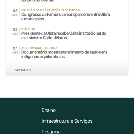
06
CRIAÇÃO DE OBSERVATÓRIO DE DADOS
Congresso da Famurs celebra parceria entre Ulbra
AGO
e municípios
05
DIÁLOGO
Presidente da Ulbra recebe visita institucional do
AGO
ex-ministro Carlos Marun
04
AUDIOVISUAL DA ULBRA
Documentário mostra atendimento de saúde em
AGO
indígenas e quilombolas
ver mais »
Ensino
Infraestrutura e Serviços
Pesquisa