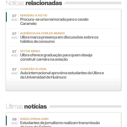
Notícias
relacionadas
07
HERDEIRO À VISTA?
Procura-se uma namorada para o cavalo
AGO
Caramelo
07
AUDIÊNCIA DA COPA DO MUNDO
Ulbra marca presença em discussões sobre os
AGO
hábitos de consumo
07
SETOR AÉREO
Ulbra oferece graduação para quem deseja
AGO
construir carreira na aviação
07
CONEXÃO GLOBAL
Aula internacional aproxima estudantes da Ulbra e
AGO
da Universidad de Huánuco
Últimas
notícias
06
RADIOJORNALISMO
Estudantes de jornalismo realizam transmissão
AGO
do jogo do Grêmio