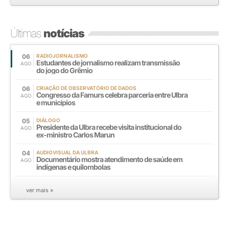
Últimas
notícias
06
RADIOJORNALISMO
Estudantes de jornalismo realizam transmissão
AGO
do jogo do Grêmio
06
CRIAÇÃO DE OBSERVATÓRIO DE DADOS
Congresso da Famurs celebra parceria entre Ulbra
AGO
e municípios
05
DIÁLOGO
Presidente da Ulbra recebe visita institucional do
AGO
ex-ministro Carlos Marun
04
AUDIOVISUAL DA ULBRA
Documentário mostra atendimento de saúde em
AGO
indígenas e quilombolas
ver mais »