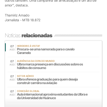
outros também. Uma campanha de arrecadação é um ato de
amor", destaca.
Thamiriz Amado
Jornalista - MTB 18.872
Notícias
relacionadas
07
HERDEIRO À VISTA?
Procura-se uma namorada para o cavalo
AGO
Caramelo
07
AUDIÊNCIA DA COPA DO MUNDO
Ulbra marca presença em discussões sobre os
AGO
hábitos de consumo
07
SETOR AÉREO
Ulbra oferece graduação para quem deseja
AGO
construir carreira na aviação
07
CONEXÃO GLOBAL
Aula internacional aproxima estudantes da Ulbra e
AGO
da Universidad de Huánuco