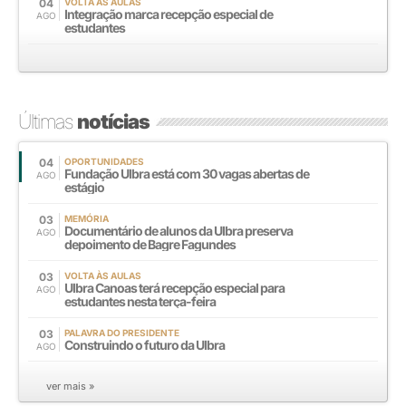
04
VOLTA ÀS AULAS
Integração marca recepção especial de
AGO
estudantes
Últimas
notícias
04
OPORTUNIDADES
Fundação Ulbra está com 30 vagas abertas de
AGO
estágio
03
MEMÓRIA
Documentário de alunos da Ulbra preserva
AGO
depoimento de Bagre Fagundes
03
VOLTA ÀS AULAS
Ulbra Canoas terá recepção especial para
AGO
estudantes nesta terça-feira
03
PALAVRA DO PRESIDENTE
Construindo o futuro da Ulbra
AGO
ver mais »