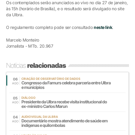
Os contemplados serão anunciados ao vivo no dia 27 de janeiro,
às 15h (horário de Brasília), e o resultado será divulgado no site
da Ulbra.
O regulamento completo pode ser consultado
neste link
.
Marcelo Monteiro
Jornalista - MTb. 20.967
Notícias
relacionadas
06
CRIAÇÃO DE OBSERVATÓRIO DE DADOS
Congresso da Famurs celebra parceria entre Ulbra
AGO
e municípios
05
DIÁLOGO
Presidente da Ulbra recebe visita institucional do
AGO
ex-ministro Carlos Marun
04
AUDIOVISUAL DA ULBRA
Documentário mostra atendimento de saúde em
AGO
indígenas e quilombolas