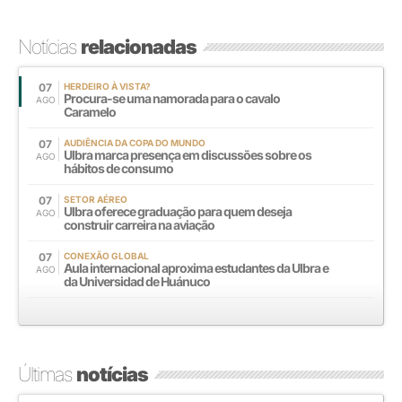
Notícias
relacionadas
07
HERDEIRO À VISTA?
Procura-se uma namorada para o cavalo
AGO
Caramelo
07
AUDIÊNCIA DA COPA DO MUNDO
Ulbra marca presença em discussões sobre os
AGO
hábitos de consumo
07
SETOR AÉREO
Ulbra oferece graduação para quem deseja
AGO
construir carreira na aviação
07
CONEXÃO GLOBAL
Aula internacional aproxima estudantes da Ulbra e
AGO
da Universidad de Huánuco
Últimas
notícias