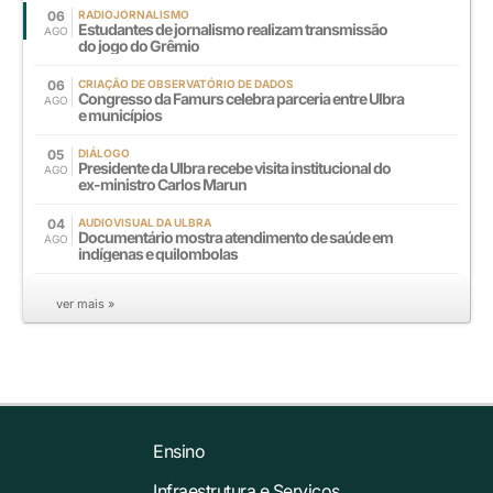
06
RADIOJORNALISMO
Estudantes de jornalismo realizam transmissão
AGO
do jogo do Grêmio
06
CRIAÇÃO DE OBSERVATÓRIO DE DADOS
Congresso da Famurs celebra parceria entre Ulbra
AGO
e municípios
05
DIÁLOGO
Presidente da Ulbra recebe visita institucional do
AGO
ex-ministro Carlos Marun
04
AUDIOVISUAL DA ULBRA
Documentário mostra atendimento de saúde em
AGO
indígenas e quilombolas
ver mais »
Ensino
Infraestrutura e Serviços