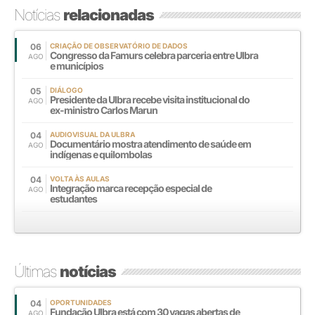
Notícias
relacionadas
06
CRIAÇÃO DE OBSERVATÓRIO DE DADOS
Congresso da Famurs celebra parceria entre Ulbra
AGO
e municípios
05
DIÁLOGO
Presidente da Ulbra recebe visita institucional do
AGO
ex-ministro Carlos Marun
04
AUDIOVISUAL DA ULBRA
Documentário mostra atendimento de saúde em
AGO
indígenas e quilombolas
04
VOLTA ÀS AULAS
Integração marca recepção especial de
AGO
estudantes
Últimas
notícias
04
OPORTUNIDADES
Fundação Ulbra está com 30 vagas abertas de
AGO