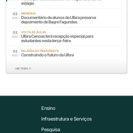
estágio
03
MEMÓRIA
Documentário de alunos da Ulbra preserva
AGO
depoimento de Bagre Fagundes
03
VOLTA ÀS AULAS
Ulbra Canoas terá recepção especial para
AGO
estudantes nesta terça-feira
03
PALAVRA DO PRESIDENTE
Construindo o futuro da Ulbra
AGO
ver mais »
Ensino
Infraestrutura e Serviços
Pesquisa