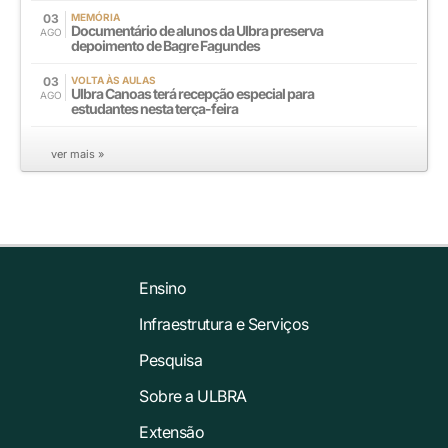
03
MEMÓRIA
Documentário de alunos da Ulbra preserva
AGO
depoimento de Bagre Fagundes
03
VOLTA ÀS AULAS
Ulbra Canoas terá recepção especial para
AGO
estudantes nesta terça-feira
ver mais »
Ensino
Infraestrutura e Serviços
Pesquisa
Sobre a ULBRA
Extensão