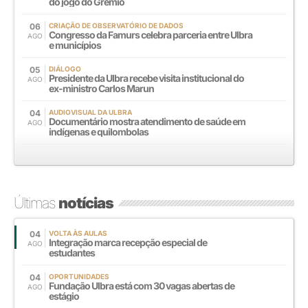
do jogo do Grêmio
06
CRIAÇÃO DE OBSERVATÓRIO DE DADOS
Congresso da Famurs celebra parceria entre Ulbra
AGO
e municípios
05
DIÁLOGO
Presidente da Ulbra recebe visita institucional do
AGO
ex-ministro Carlos Marun
04
AUDIOVISUAL DA ULBRA
Documentário mostra atendimento de saúde em
AGO
indígenas e quilombolas
Últimas
notícias
04
VOLTA ÀS AULAS
Integração marca recepção especial de
AGO
estudantes
04
OPORTUNIDADES
Fundação Ulbra está com 30 vagas abertas de
AGO
estágio