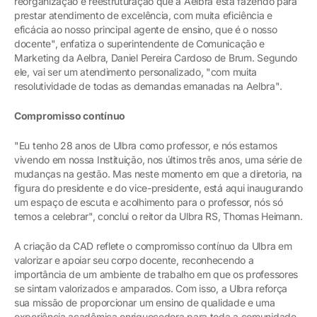
reorganização e reestruturação que a Aelbra está fazendo para
prestar atendimento de excelência, com muita eficiência e
eficácia ao nosso principal agente de ensino, que é o nosso
docente", enfatiza o superintendente de Comunicação e
Marketing da Aelbra, Daniel Pereira Cardoso de Brum. Segundo
ele, vai ser um atendimento personalizado, "com muita
resolutividade de todas as demandas emanadas na Aelbra".
Compromisso contínuo
"Eu tenho 28 anos de Ulbra como professor, e nós estamos
vivendo em nossa Instituição, nos últimos três anos, uma série de
mudanças na gestão. Mas neste momento em que a diretoria, na
figura do presidente e do vice-presidente, está aqui inaugurando
um espaço de escuta e acolhimento para o professor, nós só
temos a celebrar", conclui o reitor da Ulbra RS, Thomas Heimann.
A criação da CAD reflete o compromisso contínuo da Ulbra em
valorizar e apoiar seu corpo docente, reconhecendo a
importância de um ambiente de trabalho em que os professores
se sintam valorizados e amparados. Com isso, a Ulbra reforça
sua missão de proporcionar um ensino de qualidade e uma
experiência acadêmica enriquecedora para toda a comunidade