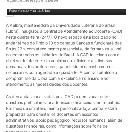
Prédio 10: Carlos Melke e Antônio Carlos Romanoski
Foto: Marcelo Miranda/Ulbra
A Aelbra, mantenedora da Universidade Luterana do Brasil
(Ulbra), inaugurou a Central de Atendimento ao Docente (CAD)
nesta quarta-feira (24/7). O novo espaço está localizado no
andar térreo do Prédio 10 do campus Canoas e funcionará das
8h às 22h, com atendimento presencial e, de forma virtual, vai
conectar todas as unidades do Brasil. A CAD foi criada com o
objetivo de oferecer um acolhimento eficiente às diversas
demandas dos professores, garantindo encaminhamentos
necessários com agilidade e qualidade. A central fortalece o
compromisso da Ulbra com a excelência no ensino e no
atendimento às necessidades dos docentes.
As demandas canalizadas pela CAD podem variar entre
questões particulares, acadêmicas e financeiras, entre outras.
Por meio de um atendimento personalizado, a central estará
preparada para orientar os docentes em assuntos
administrativos, apoio pedagógico, recursos humanos, além de
questões financeiras, como informações sobre folha de
pagamento e benefícios.