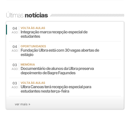
Últimas
notícias
04
VOLTA ÀS AULAS
Integração marca recepção especial de
AGO
estudantes
04
OPORTUNIDADES
Fundação Ulbra está com 30 vagas abertas de
AGO
estágio
03
MEMÓRIA
Documentário de alunos da Ulbra preserva
AGO
depoimento de Bagre Fagundes
03
VOLTA ÀS AULAS
Ulbra Canoas terá recepção especial para
AGO
estudantes nesta terça-feira
ver mais »