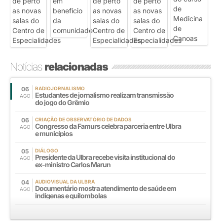
Notícias
relacionadas
06
RADIOJORNALISMO
Estudantes de jornalismo realizam transmissão
AGO
do jogo do Grêmio
06
CRIAÇÃO DE OBSERVATÓRIO DE DADOS
Congresso da Famurs celebra parceria entre Ulbra
AGO
e municípios
05
DIÁLOGO
Presidente da Ulbra recebe visita institucional do
AGO
ex-ministro Carlos Marun
04
AUDIOVISUAL DA ULBRA
Documentário mostra atendimento de saúde em
AGO
indígenas e quilombolas