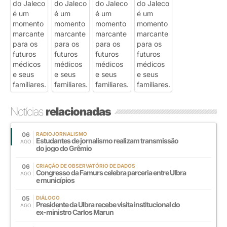
Notícias
relacionadas
06
RADIOJORNALISMO
Estudantes de jornalismo realizam transmissão
AGO
do jogo do Grêmio
06
CRIAÇÃO DE OBSERVATÓRIO DE DADOS
Congresso da Famurs celebra parceria entre Ulbra
AGO
e municípios
05
DIÁLOGO
Presidente da Ulbra recebe visita institucional do
AGO
ex-ministro Carlos Marun