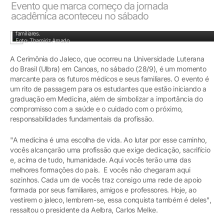
Evento que marca começo da jornada
acadêmica aconteceu no sábado
A Cerimônia do Jaleco é um momento marcante para os futuros médicos e seus
familiares.
Foto: Thamiriz Amado
A Cerimônia do Jaleco, que ocorreu na Universidade Luterana
do Brasil (Ulbra) em Canoas, no sábado (28/9), é um momento
marcante para os futuros médicos e seus familiares. O evento é
um rito de passagem para os estudantes que estão iniciando a
graduação em Medicina, além de simbolizar a importância do
compromisso com a saúde e o cuidado com o próximo,
responsabilidades fundamentais da profissão.
"A medicina é uma escolha de vida. Ao lutar por esse caminho,
vocês alcançarão uma profissão que exige dedicação, sacrifício
e, acima de tudo, humanidade. Aqui vocês terão uma das
melhores formações do país. E vocês não chegaram aqui
sozinhos. Cada um de vocês traz consigo uma rede de apoio
formada por seus familiares, amigos e professores. Hoje, ao
vestirem o jaleco, lembrem-se, essa conquista também é deles",
ressaltou o presidente da Aelbra, Carlos Melke.