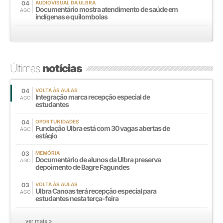
04
AUDIOVISUAL DA ULBRA
Documentário mostra atendimento de saúde em
AGO
indígenas e quilombolas
Últimas
notícias
04
VOLTA ÀS AULAS
Integração marca recepção especial de
AGO
estudantes
04
OPORTUNIDADES
Fundação Ulbra está com 30 vagas abertas de
AGO
estágio
03
MEMÓRIA
Documentário de alunos da Ulbra preserva
AGO
depoimento de Bagre Fagundes
03
VOLTA ÀS AULAS
Ulbra Canoas terá recepção especial para
AGO
estudantes nesta terça-feira
ver mais »