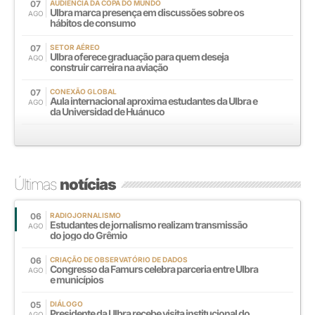
07
AUDIÊNCIA DA COPA DO MUNDO
Ulbra marca presença em discussões sobre os
AGO
hábitos de consumo
07
SETOR AÉREO
Ulbra oferece graduação para quem deseja
AGO
construir carreira na aviação
07
CONEXÃO GLOBAL
Aula internacional aproxima estudantes da Ulbra e
AGO
da Universidad de Huánuco
Últimas
notícias
06
RADIOJORNALISMO
Estudantes de jornalismo realizam transmissão
AGO
do jogo do Grêmio
06
CRIAÇÃO DE OBSERVATÓRIO DE DADOS
Congresso da Famurs celebra parceria entre Ulbra
AGO
e municípios
05
DIÁLOGO
Presidente da Ulbra recebe visita institucional do
AGO