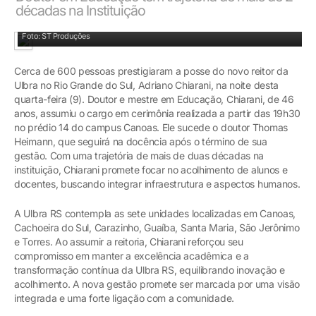
décadas na Instituição
Adriano Chiarani tomou posse nesta quarta-feira (9)
Foto: ST Produções
Cerca de 600 pessoas prestigiaram a posse do novo reitor da
Ulbra no Rio Grande do Sul, Adriano Chiarani, na noite desta
quarta-feira (9). Doutor e mestre em Educação, Chiarani, de 46
anos, assumiu o cargo em cerimônia realizada a partir das 19h30
no prédio 14 do campus Canoas. Ele sucede o doutor Thomas
Heimann, que seguirá na docência após o término de sua
gestão. Com uma trajetória de mais de duas décadas na
instituição, Chiarani promete focar no acolhimento de alunos e
docentes, buscando integrar infraestrutura e aspectos humanos.
A Ulbra RS contempla as sete unidades localizadas em Canoas,
Cachoeira do Sul, Carazinho, Guaíba, Santa Maria, São Jerônimo
e Torres. Ao assumir a reitoria, Chiarani reforçou seu
compromisso em manter a excelência acadêmica e a
transformação contínua da Ulbra RS, equilibrando inovação e
acolhimento. A nova gestão promete ser marcada por uma visão
integrada e uma forte ligação com a comunidade.