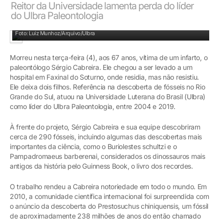
Reitor da Universidade lamenta perda do líder
do Ulbra Paleontologia
Foto: Luiz Munhoz/Arquivo/Ulbra
Morreu nesta terça-feira (4), aos 67 anos, vítima de um infarto, o
paleontólogo Sérgio Cabreira. Ele chegou a ser levado a um
hospital em Faxinal do Soturno, onde residia, mas não resistiu.
Ele deixa dois filhos. Referência na descoberta de fósseis no Rio
Grande do Sul, atuou na Universidade Luterana do Brasil (Ulbra)
como líder do Ulbra Paleontologia, entre 2004 e 2019.
À frente do projeto, Sérgio Cabreira e sua equipe descobriram
cerca de 290 fósseis, incluindo algumas das descobertas mais
importantes da ciência, como o Buriolestes schultzi e o
Pampadromaeus barberenai, considerados os dinossauros mais
antigos da história pelo Guinness Book, o livro dos recordes.
O trabalho rendeu a Cabreira notoriedade em todo o mundo. Em
2010, a comunidade científica internacional foi surpreendida com
o anúncio da descoberta do Prestosuchus chiniquensis, um fóssil
de aproximadamente 238 milhões de anos do então chamado