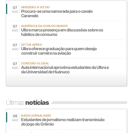
07
HERDEIRO À VISTA?
Procura-se uma namorada para o cavalo
AGO
Caramelo
07
AUDIÊNCIA DA COPA DO MUNDO
Ulbra marca presença em discussões sobre os
AGO
hábitos de consumo
07
SETOR AÉREO
Ulbra oferece graduação para quem deseja
AGO
construir carreira na aviação
07
CONEXÃO GLOBAL
Aula internacional aproxima estudantes da Ulbra e
AGO
da Universidad de Huánuco
Últimas
notícias
06
RADIOJORNALISMO
Estudantes de jornalismo realizam transmissão
AGO
do jogo do Grêmio