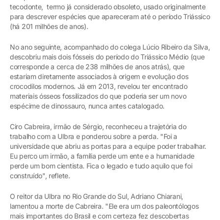
tecodonte, termo já considerado obsoleto, usado originalmente
para descrever espécies que apareceram até o período Triássico
(há 201 milhões de anos).
No ano seguinte, acompanhado do colega Lúcio Ribeiro da Silva,
descobriu mais dois fósseis do período do Triássico Médio (que
corresponde a cerca de 238 milhões de anos atrás), que
estariam diretamente associados à origem e evolução dos
crocodilos modernos. Já em 2013, revelou ter encontrado
materiais ósseos fossilizados do que poderia ser um novo
espécime de dinossauro, nunca antes catalogado.
Ciro Cabreira, irmão de Sérgio, reconheceu a trajetória do
trabalho com a Ulbra e ponderou sobre a perda. "Foi a
universidade que abriu as portas para a equipe poder trabalhar.
Eu perco um irmão, a família perde um ente e a humanidade
perde um bom cientista. Fica o legado e tudo aquilo que foi
construído", reflete.
O reitor da Ulbra no Rio Grande do Sul, Adriano Chiarani,
lamentou a morte de Cabreira. "Ele era um dos paleontólogos
mais importantes do Brasil e com certeza fez descobertas