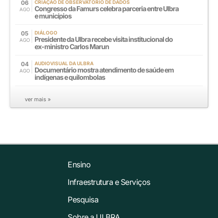
06
CRIAÇÃO DE OBSERVATÓRIO DE DADOS
Congresso da Famurs celebra parceria entre Ulbra
AGO
e municípios
05
DIÁLOGO
Presidente da Ulbra recebe visita institucional do
AGO
ex-ministro Carlos Marun
04
AUDIOVISUAL DA ULBRA
Documentário mostra atendimento de saúde em
AGO
indígenas e quilombolas
ver mais »
Ensino
Infraestrutura e Serviços
Pesquisa
Sobre a ULBRA