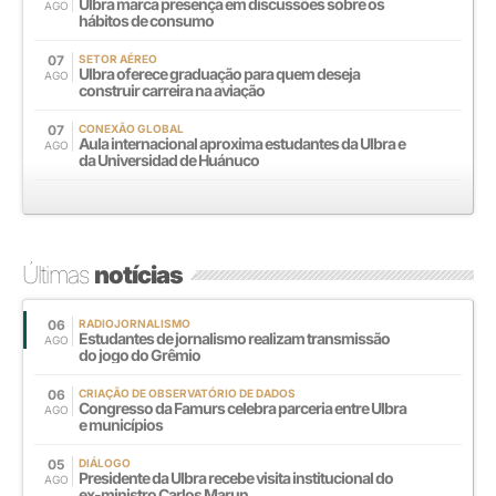
Ulbra marca presença em discussões sobre os
AGO
hábitos de consumo
07
SETOR AÉREO
Ulbra oferece graduação para quem deseja
AGO
construir carreira na aviação
07
CONEXÃO GLOBAL
Aula internacional aproxima estudantes da Ulbra e
AGO
da Universidad de Huánuco
Últimas
notícias
06
RADIOJORNALISMO
Estudantes de jornalismo realizam transmissão
AGO
do jogo do Grêmio
06
CRIAÇÃO DE OBSERVATÓRIO DE DADOS
Congresso da Famurs celebra parceria entre Ulbra
AGO
e municípios
05
DIÁLOGO
Presidente da Ulbra recebe visita institucional do
AGO
ex-ministro Carlos Marun