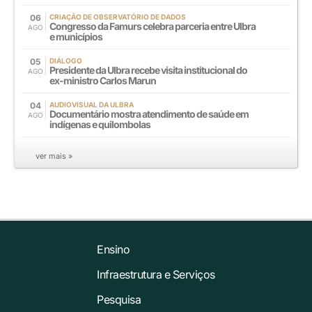
06
CRIAÇÃO DE OBSERVATÓRIO DE DADOS
Congresso da Famurs celebra parceria entre Ulbra
AGO
e municípios
05
DIÁLOGO
Presidente da Ulbra recebe visita institucional do
AGO
ex-ministro Carlos Marun
04
AUDIOVISUAL DA ULBRA
Documentário mostra atendimento de saúde em
AGO
indígenas e quilombolas
ver mais »
Ensino
Infraestrutura e Serviços
Pesquisa