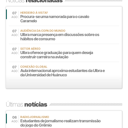
07
HERDEIRO À VISTA?
Procura-se uma namorada para o cavalo
AGO
Caramelo
07
AUDIÊNCIA DA COPA DO MUNDO
Ulbra marca presença em discussões sobre os
AGO
hábitos de consumo
07
SETOR AÉREO
Ulbra oferece graduação para quem deseja
AGO
construir carreira na aviação
07
CONEXÃO GLOBAL
Aula internacional aproxima estudantes da Ulbra e
AGO
da Universidad de Huánuco
Últimas
notícias
06
RADIOJORNALISMO
Estudantes de jornalismo realizam transmissão
AGO
do jogo do Grêmio