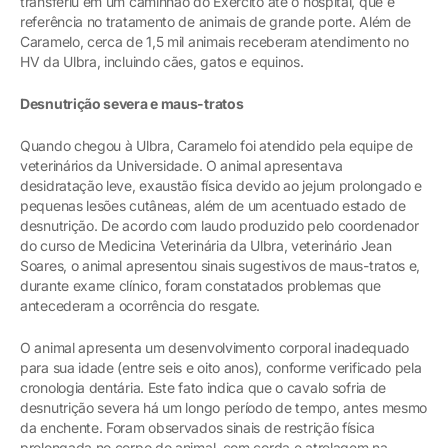
transferiu em um caminhão do Exército até o hospital, que é
referência no tratamento de animais de grande porte. Além de
Caramelo, cerca de 1,5 mil animais receberam atendimento no
HV da Ulbra, incluindo cães, gatos e equinos.
Desnutrição severa e maus-tratos
Quando chegou à Ulbra, Caramelo foi atendido pela equipe de
veterinários da Universidade. O animal apresentava
desidratação leve, exaustão física devido ao jejum prolongado e
pequenas lesões cutâneas, além de um acentuado estado de
desnutrição. De acordo com laudo produzido pelo coordenador
do curso de Medicina Veterinária da Ulbra, veterinário Jean
Soares, o animal apresentou sinais sugestivos de maus-tratos e,
durante exame clínico, foram constatados problemas que
antecederam a ocorrência do resgate.
O animal apresenta um desenvolvimento corporal inadequado
para sua idade (entre seis e oito anos), conforme verificado pela
cronologia dentária. Este fato indica que o cavalo sofria de
desnutrição severa há um longo período de tempo, antes mesmo
da enchente. Foram observados sinais de restrição física
prolongada no corpo do animal, com corda e atrelagem na