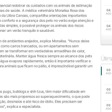
ssencial redobrar os cuidados com os animais de estimação
emas de saúde. A médica veterinária Monalisa Rosa dos
04
AGO
o da Ulbra Canoas, compartilha orientações importantes
o conforto e a segurança dos pets no verão exige atenção e
 simples, é possível proteger os animais dos riscos
04
AGO
nar um verão tranquilo e saudável.
 de ambientes arejados, explica Monalisa. "Nunca deixe
, como carros trancados, ou em apartamentos sem
m se transformar em verdadeiras armadilhas de calor,
veterinária. Manter água fresca sempre ao alcance dos pets
Últi
 água evapora rapidamente, então é importante verificar e
ra animais que ficam no pátio, é imprescindível garantir um
03
AGO
03
 pugs, bulldogs e shih tzus, têm maior dificuldade em
AGO
cães são mais propensos ao superaquecimento, o que pode
ão, desmaios e até risco de óbito. Eles precisam ser
03
s", explica a especialista.
AGO