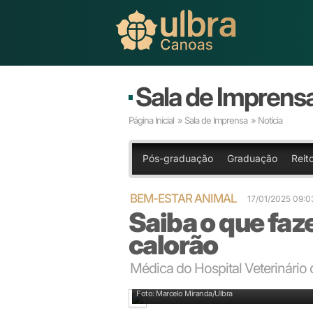
Sala de Imprens
Página Inicial
»
Sala de Imprensa
» Notícia
Pós-graduação
Graduação
Reito
BEM-ESTAR ANIMAL
17/01/2025 09:
Saiba o que faz
calorão
Médica do Hospital Veterinário
Atendimento no Hospital Veterinário da Ulbra Canoa
Foto: Marcelo Miranda/Ulbra