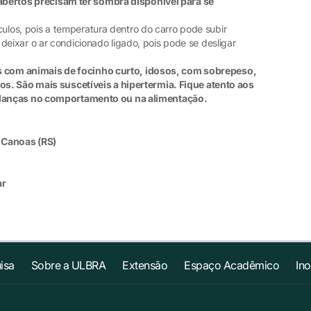
bertos precisam ter sombra disponível para se
os, pois a temperatura dentro do carro pode subir
ixar o ar condicionado ligado, pois pode se desligar
s com animais de focinho curto, idosos, com sobrepeso,
s. São mais suscetíveis a hipertermia. Fique atento aos
danças no comportamento ou na alimentação.
- Canoas (RS)
ar
isa
Sobre a ULBRA
Extensão
Espaço Acadêmico
In