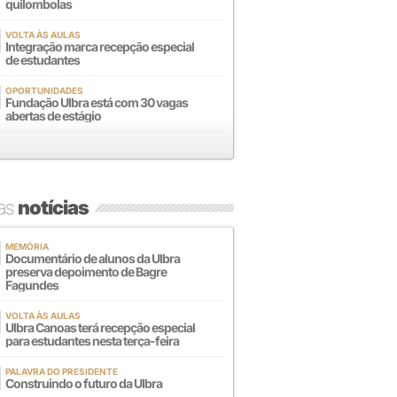
quilombolas
VOLTA ÀS AULAS
Integração marca recepção especial
de estudantes
OPORTUNIDADES
Fundação Ulbra está com 30 vagas
abertas de estágio
mas
notícias
MEMÓRIA
Documentário de alunos da Ulbra
preserva depoimento de Bagre
Fagundes
VOLTA ÀS AULAS
Ulbra Canoas terá recepção especial
para estudantes nesta terça-feira
PALAVRA DO PRESIDENTE
Construindo o futuro da Ulbra