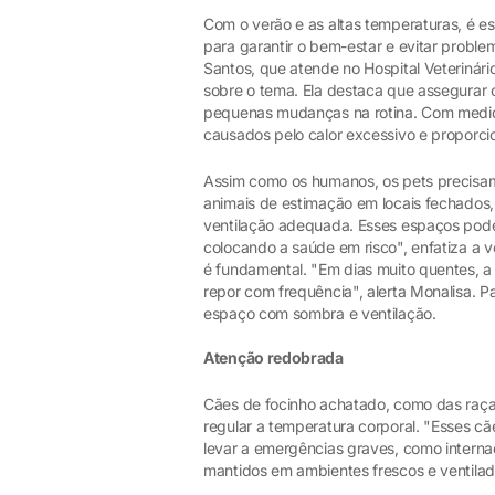
Com o verão e as altas temperaturas, é e
para garantir o bem-estar e evitar probl
Santos, que atende no Hospital Veterinári
sobre o tema. Ela destaca que assegurar 
pequenas mudanças na rotina. Com medidas
causados pelo calor excessivo e proporcio
Assim como os humanos, os pets precisam
animais de estimação em locais fechados
ventilação adequada. Esses espaços pode
colocando a saúde em risco", enfatiza a 
é fundamental. "Em dias muito quentes, a
repor com frequência", alerta Monalisa. Pa
espaço com sombra e ventilação.
Atenção redobrada
Cães de focinho achatado, como das raças
regular a temperatura corporal. "Esses 
levar a emergências graves, como internaç
mantidos em ambientes frescos e ventilado