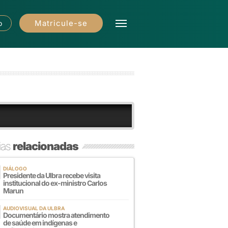
Matricule-se
o
ias
relacionadas
DIÁLOGO
Presidente da Ulbra recebe visita
institucional do ex-ministro Carlos
Marun
AUDIOVISUAL DA ULBRA
Documentário mostra atendimento
de saúde em indígenas e