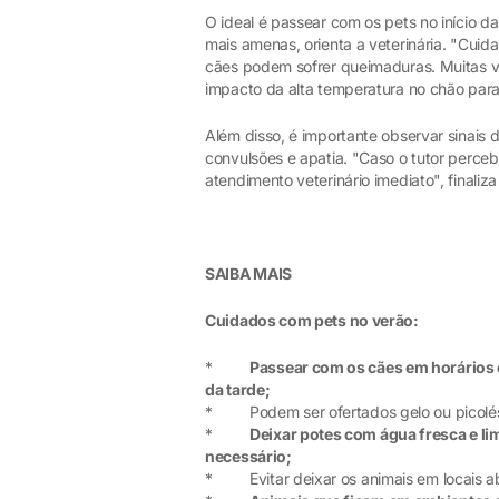
O ideal é passear com os pets no início d
mais amenas, orienta a veterinária. "Cui
cães podem sofrer queimaduras. Muitas v
impacto da alta temperatura no chão para
Além disso, é importante observar sinais 
convulsões e apatia. "Caso o tutor perce
atendimento veterinário imediato", finaliza
SAIBA MAIS
Cuidados com pets no verão:
*
Passear com os cães em horários e
da tarde;
* Podem ser ofertados gelo ou picolés d
*
Deixar potes com água fresca e li
necessário;
* Evitar deixar os animais em locais ab