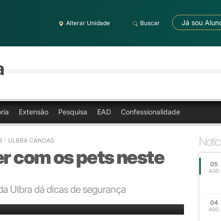
Já sou Alun
Alterar Unidade
Buscar
a
ria
Extensão
Pesquisa
EAD
Confessionalidade
Notíc
03 - ULBRA CANOAS
er com os pets neste
05
AGO
 da Ulbra dá dicas de segurança
s:
04
AGO