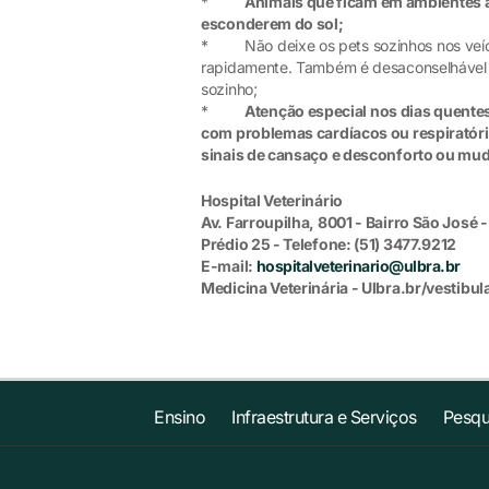
*
Animais que ficam em ambientes a
esconderem do sol;
* Não deixe os pets sozinhos nos veícul
rapidamente. Também é desaconselhável de
sozinho;
*
Atenção especial nos dias quente
com problemas cardíacos ou respiratório
sinais de cansaço e desconforto ou mu
Hospital Veterinário
Av. Farroupilha, 8001 - Bairro São José 
Prédio 25 - Telefone: (51) 3477.9212
E-mail:
hospitalveterinario@ulbra.br
Medicina Veterinária - Ulbra.br/vestibul
Ensino
Infraestrutura e Serviços
Pesqu