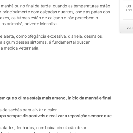
a manhã ou no final da tarde, quando as temperaturas estão
03
AGO
dar principalmente com calçadas quentes, onde as patas dos
ezes, os tutores estão de calçado e não percebem o
 os animais", adverte Monalisa.
ver
de alerta, como ofegância excessiva, diarreia, desmaios,
ba algum desses sintomas, é fundamental buscar
 a médica veterinária.
m que o clima esteja mais ameno, início da manhã e final
e sachês para aliviar o calor;
mpa sempre disponíveis e realizar a reposição sempre que
afados, fechados, com baixa circulação de ar;