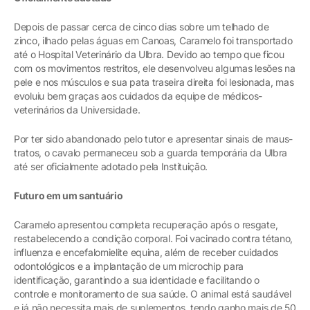
Depois de passar cerca de cinco dias sobre um telhado de
zinco, ilhado pelas águas em Canoas, Caramelo foi transportado
até o Hospital Veterinário da Ulbra. Devido ao tempo que ficou
com os movimentos restritos, ele desenvolveu algumas lesões na
pele e nos músculos e sua pata traseira direita foi lesionada, mas
evoluiu bem graças aos cuidados da equipe de médicos-
veterinários da Universidade.
Por ter sido abandonado pelo tutor e apresentar sinais de maus-
tratos, o cavalo permaneceu sob a guarda temporária da Ulbra
até ser oficialmente adotado pela Instituição.
Futuro em um santuário
Caramelo apresentou completa recuperação após o resgate,
restabelecendo a condição corporal. Foi vacinado contra tétano,
influenza e encefalomielite equina, além de receber cuidados
odontológicos e a implantação de um microchip para
identificação, garantindo a sua identidade e facilitando o
controle e monitoramento de sua saúde. O animal está saudável
e já não necessita mais de suplementos, tendo ganho mais de 50