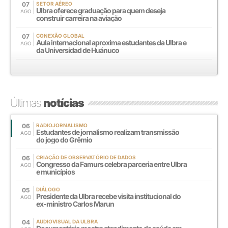
07
SETOR AÉREO
Ulbra oferece graduação para quem deseja
AGO
construir carreira na aviação
07
CONEXÃO GLOBAL
Aula internacional aproxima estudantes da Ulbra e
AGO
da Universidad de Huánuco
Últimas
notícias
06
RADIOJORNALISMO
Estudantes de jornalismo realizam transmissão
AGO
do jogo do Grêmio
06
CRIAÇÃO DE OBSERVATÓRIO DE DADOS
Congresso da Famurs celebra parceria entre Ulbra
AGO
e municípios
05
DIÁLOGO
Presidente da Ulbra recebe visita institucional do
AGO
ex-ministro Carlos Marun
04
AUDIOVISUAL DA ULBRA