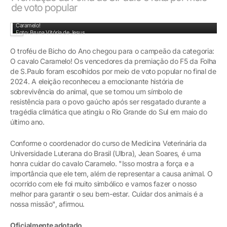
de voto popular
O troféu de Bicho do Ano chegou para o campeão da categoria: O cavalo
Caramelo!
Foto: Bruna Vitória de Jesus
O troféu de Bicho do Ano chegou para o campeão da categoria:
O cavalo Caramelo! Os vencedores da premiação do F5 da Folha
de S.Paulo foram escolhidos por meio de voto popular no final de
2024. A eleição reconheceu a emocionante história de
sobrevivência do animal, que se tornou um símbolo de
resistência para o povo gaúcho após ser resgatado durante a
tragédia climática que atingiu o Rio Grande do Sul em maio do
último ano.
Conforme o coordenador do curso de Medicina Veterinária da
Universidade Luterana do Brasil (Ulbra), Jean Soares, é uma
honra cuidar do cavalo Caramelo. "Isso mostra a força e a
importância que ele tem, além de representar a causa animal. O
ocorrido com ele foi muito simbólico e vamos fazer o nosso
melhor para garantir o seu bem-estar. Cuidar dos animais é a
nossa missão", afirmou.
Oficialmente adotado