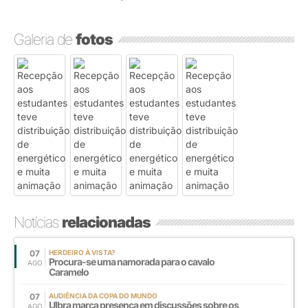
Galeria de
fotos
Notícias
relacionadas
07
HERDEIRO À VISTA?
Procura-se uma namorada para o cavalo
AGO
Caramelo
07
AUDIÊNCIA DA COPA DO MUNDO
Ulbra marca presença em discussões sobre os
AGO