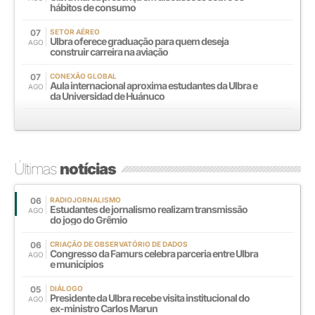
hábitos de consumo
07
SETOR AÉREO
Ulbra oferece graduação para quem deseja
AGO
construir carreira na aviação
07
CONEXÃO GLOBAL
Aula internacional aproxima estudantes da Ulbra e
AGO
da Universidad de Huánuco
Últimas
notícias
06
RADIOJORNALISMO
Estudantes de jornalismo realizam transmissão
AGO
do jogo do Grêmio
06
CRIAÇÃO DE OBSERVATÓRIO DE DADOS
Congresso da Famurs celebra parceria entre Ulbra
AGO
e municípios
05
DIÁLOGO
Presidente da Ulbra recebe visita institucional do
AGO
ex-ministro Carlos Marun