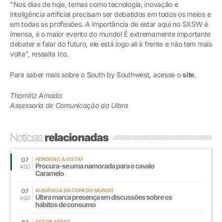
"Nos dias de hoje, temas como tecnologia, inovação e
inteligência artificial precisam ser debatidos em todos os meios e
em todas as profissões. A importância de estar aqui no SXSW é
imensa, é o maior evento do mundo! É extremamente importante
debater e falar do futuro, ele está logo ali à frente e não tem mais
volta", ressalta Ico.
Para saber mais sobre o South by Southwest, acesse o
site
.
Thamiriz Amado
Assessoria de Comunicação da Ulbra
Notícias
relacionadas
07
HERDEIRO À VISTA?
Procura-se uma namorada para o cavalo
AGO
Caramelo
07
AUDIÊNCIA DA COPA DO MUNDO
Ulbra marca presença em discussões sobre os
AGO
hábitos de consumo
SETOR AÉREO