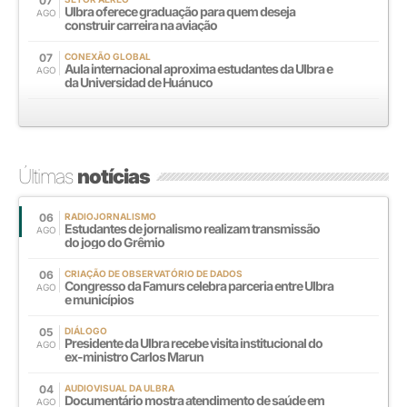
07
Ulbra oferece graduação para quem deseja
AGO
construir carreira na aviação
07
CONEXÃO GLOBAL
Aula internacional aproxima estudantes da Ulbra e
AGO
da Universidad de Huánuco
Últimas
notícias
06
RADIOJORNALISMO
Estudantes de jornalismo realizam transmissão
AGO
do jogo do Grêmio
06
CRIAÇÃO DE OBSERVATÓRIO DE DADOS
Congresso da Famurs celebra parceria entre Ulbra
AGO
e municípios
05
DIÁLOGO
Presidente da Ulbra recebe visita institucional do
AGO
ex-ministro Carlos Marun
04
AUDIOVISUAL DA ULBRA
Documentário mostra atendimento de saúde em
AGO