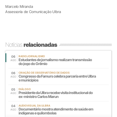
Marcelo Miranda
Assessoria de Comunicação Ulbra
Notícias
relacionadas
06
RADIOJORNALISMO
Estudantes de jornalismo realizam transmissão
AGO
do jogo do Grêmio
06
CRIAÇÃO DE OBSERVATÓRIO DE DADOS
Congresso da Famurs celebra parceria entre Ulbra
AGO
e municípios
05
DIÁLOGO
Presidente da Ulbra recebe visita institucional do
AGO
ex-ministro Carlos Marun
04
AUDIOVISUAL DA ULBRA
Documentário mostra atendimento de saúde em
AGO
indígenas e quilombolas