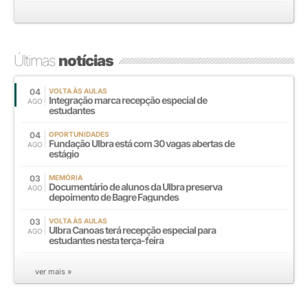
Últimas
notícias
04
VOLTA ÀS AULAS
Integração marca recepção especial de
AGO
estudantes
04
OPORTUNIDADES
Fundação Ulbra está com 30 vagas abertas de
AGO
estágio
03
MEMÓRIA
Documentário de alunos da Ulbra preserva
AGO
depoimento de Bagre Fagundes
03
VOLTA ÀS AULAS
Ulbra Canoas terá recepção especial para
AGO
estudantes nesta terça-feira
ver mais »