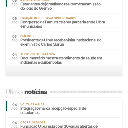
06
Estudantes de jornalismo realizam transmissão
AGO
do jogo do Grêmio
06
CRIAÇÃO DE OBSERVATÓRIO DE DADOS
Congresso da Famurs celebra parceria entre Ulbra
AGO
e municípios
05
DIÁLOGO
Presidente da Ulbra recebe visita institucional do
AGO
ex-ministro Carlos Marun
04
AUDIOVISUAL DA ULBRA
Documentário mostra atendimento de saúde em
AGO
indígenas e quilombolas
Últimas
notícias
04
VOLTA ÀS AULAS
Integração marca recepção especial de
AGO
estudantes
04
OPORTUNIDADES
Fundação Ulbra está com 30 vagas abertas de
AGO