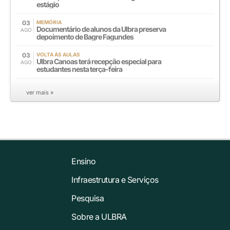
estágio
03
MEMÓRIA
Documentário de alunos da Ulbra preserva
AGO
depoimento de Bagre Fagundes
03
VOLTA ÀS AULAS
Ulbra Canoas terá recepção especial para
AGO
estudantes nesta terça-feira
ver mais »
Ensino
Infraestrutura e Serviços
Pesquisa
Sobre a ULBRA