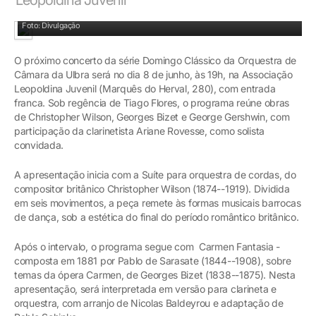
O próximo concerto será no dia 8 de junho na Associação Leopoldina Juvenil
Foto: Divulgação
O próximo concerto da série Domingo Clássico da Orquestra de
Câmara da Ulbra será no dia 8 de junho, às 19h, na Associação
Leopoldina Juvenil (Marquês do Herval, 280), com entrada
franca. Sob regência de Tiago Flores, o programa reúne obras
de Christopher Wilson, Georges Bizet e George Gershwin, com
participação da clarinetista Ariane Rovesse, como solista
convidada.
A apresentação inicia com a Suíte para orquestra de cordas, do
compositor britânico Christopher Wilson (1874--1919). Dividida
em seis movimentos, a peça remete às formas musicais barrocas
de dança, sob a estética do final do período romântico britânico.
Após o intervalo, o programa segue com Carmen Fantasia -
composta em 1881 por Pablo de Sarasate (1844--1908), sobre
temas da ópera Carmen, de Georges Bizet (1838--1875). Nesta
apresentação, será interpretada em versão para clarineta e
orquestra, com arranjo de Nicolas Baldeyrou e adaptação de