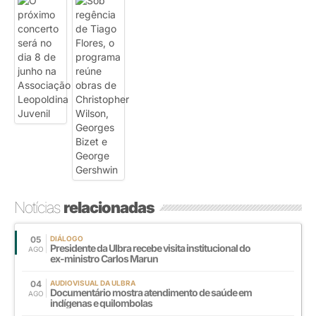
Notícias
relacionadas
05
DIÁLOGO
Presidente da Ulbra recebe visita institucional do
AGO
ex-ministro Carlos Marun
04
AUDIOVISUAL DA ULBRA
Documentário mostra atendimento de saúde em
AGO
indígenas e quilombolas