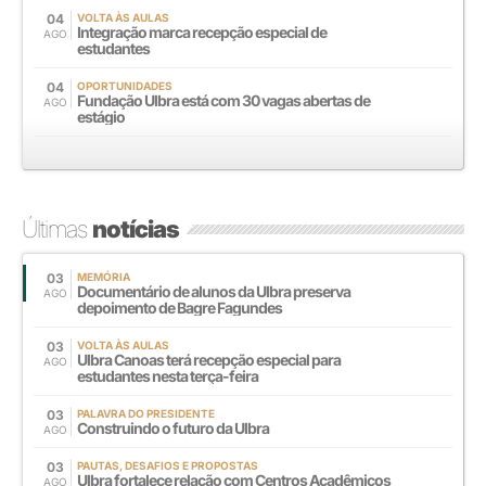
04
VOLTA ÀS AULAS
Integração marca recepção especial de
AGO
estudantes
04
OPORTUNIDADES
Fundação Ulbra está com 30 vagas abertas de
AGO
estágio
Últimas
notícias
03
MEMÓRIA
Documentário de alunos da Ulbra preserva
AGO
depoimento de Bagre Fagundes
03
VOLTA ÀS AULAS
Ulbra Canoas terá recepção especial para
AGO
estudantes nesta terça-feira
03
PALAVRA DO PRESIDENTE
Construindo o futuro da Ulbra
AGO
03
PAUTAS, DESAFIOS E PROPOSTAS
Ulbra fortalece relação com Centros Acadêmicos
AGO